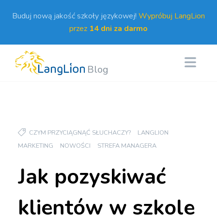
Buduj nową jakość szkoły językowej!
Wypróbuj LangLion
przez
14 dni za darmo
Blog
CZYM PRZYCIĄGNĄĆ SŁUCHACZY?
LANGLION
MARKETING
NOWOŚCI
STREFA MANAGERA
Jak pozyskiwać
klientów w szkole