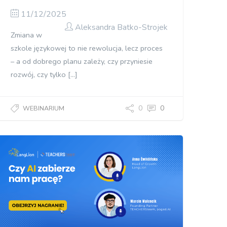
11/12/2025
Aleksandra Batko-Strojek
Zmiana w
szkole językowej to nie rewolucja, lecz proces
– a od dobrego planu zależy, czy przyniesie
rozwój, czy tylko […]
0
0
WEBINARIUM