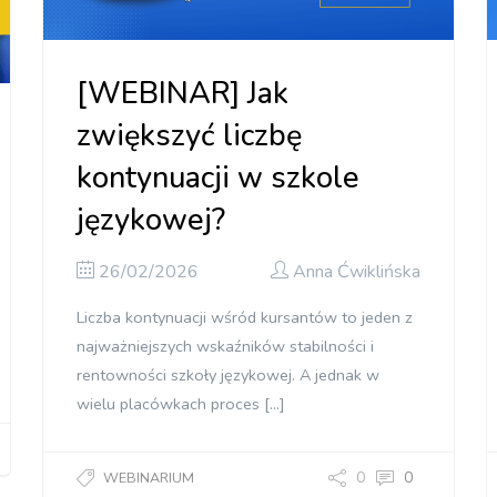
[WEBINAR] Jak
zwiększyć liczbę
kontynuacji w szkole
językowej?
26/02/2026
Anna Ćwiklińska
Liczba kontynuacji wśród kursantów to jeden z
najważniejszych wskaźników stabilności i
rentowności szkoły językowej. A jednak w
wielu placówkach proces […]
0
0
WEBINARIUM