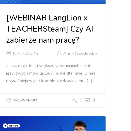
[WEBINAR LangLion x
TEACHERSteam] Czy AI
zabierze nam pracę?
13/11/2025
Anna Ćwiklińska
Jeszcze rok temu większość właścicieli szkół
językowych mówiła: „AI? To nie dla mnie. U nas
najważniejszy jest kontakt z człowiekiem.” […]
0
0
WEBINARIUM