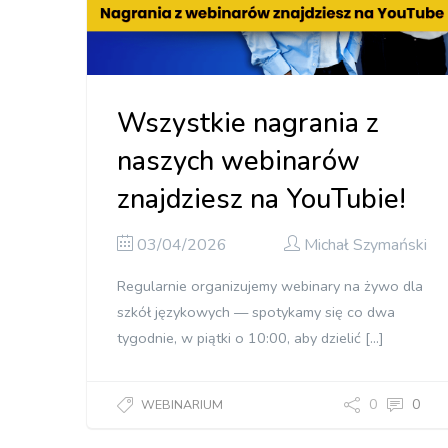
Wszystkie nagrania z
naszych webinarów
znajdziesz na YouTubie!
03/04/2026
Michał Szymański
Regularnie organizujemy webinary na żywo dla
szkół językowych — spotykamy się co dwa
tygodnie, w piątki o 10:00, aby dzielić […]
0
0
WEBINARIUM