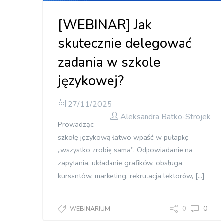
[WEBINAR] Jak
skutecznie delegować
zadania w szkole
językowej?
27/11/2025
Aleksandra Batko-Strojek
Prowadząc
szkołę językową łatwo wpaść w pułapkę
„wszystko zrobię sama”. Odpowiadanie na
zapytania, układanie grafików, obsługa
kursantów, marketing, rekrutacja lektorów, […]
0
0
WEBINARIUM