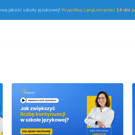
ową jakość szkoły językowej!
Wypróbuj LangLion przez
14 dni 