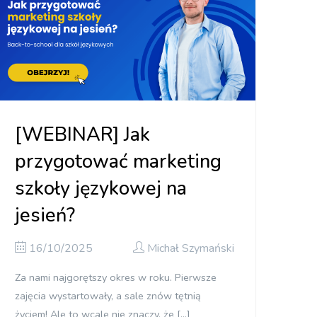
[WEBINAR] Jak
przygotować marketing
szkoły językowej na
jesień?
16/10/2025
Michał Szymański
Za nami najgorętszy okres w roku. Pierwsze
zajęcia wystartowały, a sale znów tętnią
życiem! Ale to wcale nie znaczy, że […]