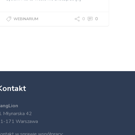
0
0
WEBINARIUM
Kontakt
angLion
l. Młynarska 42
1-171 Warszawa
ontakt w sprawie współpracy: