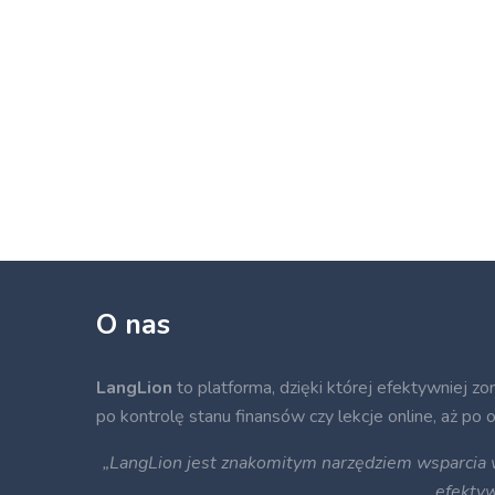
O nas
LangLion
to platforma, dzięki której efektywniej zo
po kontrolę stanu finansów czy lekcje online, aż po
„LangLion jest znakomitym narzędziem wsparcia w 
efekty