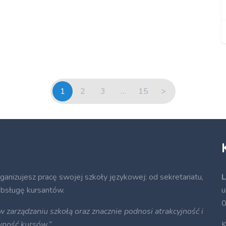
1
2
3
…
15
>
rganizujesz pracę swojej szkoły językowej: od sekretariatu,
L
 obsługę kursantów.
u
0
zarządzaniu szkołą oraz znacznie podnosi atrakcyjność i
wność kursów.”
K