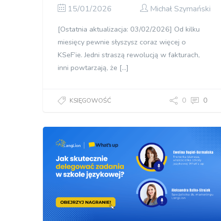
15/01/2026
Michał Szymański
[Ostatnia aktualizacja: 03/02/2026] Od kilku
miesięcy pewnie słyszysz coraz więcej o
KSeF’ie. Jedni straszą rewolucją w fakturach,
inni powtarzają, że […]
0
0
KSIĘGOWOŚĆ