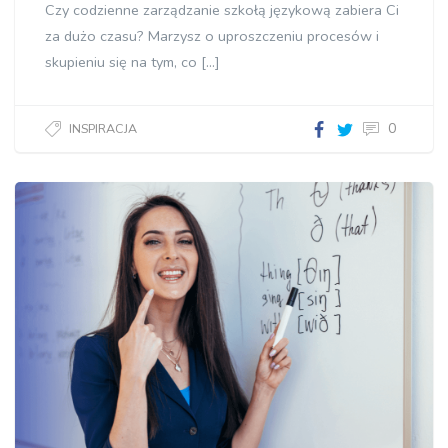
Czy codzienne zarządzanie szkołą językową zabiera Ci
za dużo czasu? Marzysz o uproszczeniu procesów i
skupieniu się na tym, co […]
0
INSPIRACJA