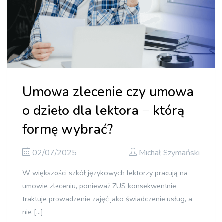
Umowa zlecenie czy umowa
o dzieło dla lektora – którą
formę wybrać?
02/07/2025
Michał Szymański
W większości szkół językowych lektorzy pracują na
umowie zleceniu, ponieważ ZUS konsekwentnie
traktuje prowadzenie zajęć jako świadczenie usług, a
nie […]