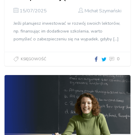
15/07/2025
Michał Szymański
Jeśli planujesz inwestować w rozwój swoich lektorów,
np. finansując im dodatkowe szkolenia, warto
pomyśleć o zabezpieczeniu się na wypadek, gdyby […]
0
KSIĘGOWOŚĆ