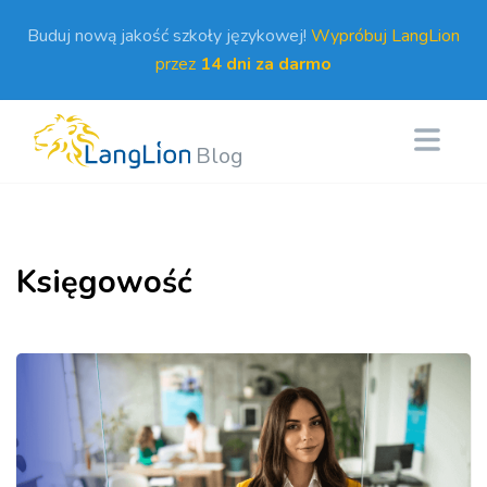
Buduj nową jakość szkoły językowej!
Wypróbuj LangLion
przez
14 dni za darmo
Blog
Księgowość