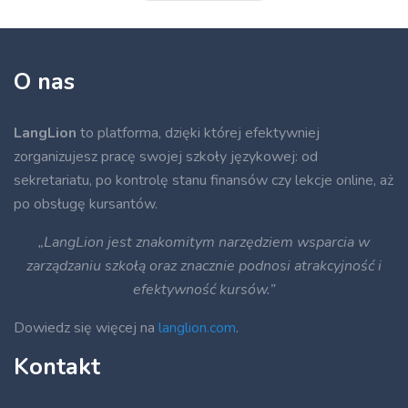
O nas
LangLion
to platforma, dzięki której efektywniej
zorganizujesz pracę swojej szkoły językowej: od
sekretariatu, po kontrolę stanu finansów czy lekcje online, aż
po obsługę kursantów.
„LangLion jest znakomitym narzędziem wsparcia w
zarządzaniu szkołą oraz znacznie podnosi atrakcyjność i
efektywność kursów.”
Dowiedz się więcej na
langlion.com
.
Kontakt