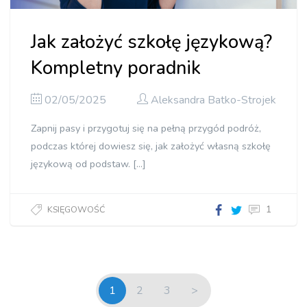
Jak założyć szkołę językową?
Kompletny poradnik
02/05/2025
Aleksandra Batko-Strojek
Zapnij pasy i przygotuj się na pełną przygód podróż,
podczas której dowiesz się, jak założyć własną szkołę
językową od podstaw. […]
1
KSIĘGOWOŚĆ
1
2
3
>