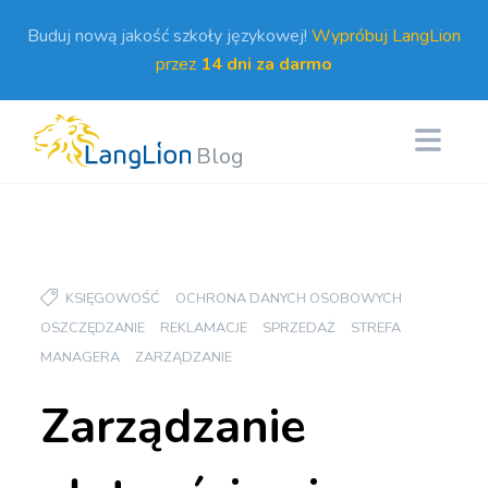
Buduj nową jakość szkoły językowej!
Wypróbuj LangLion
przez
14 dni za darmo
Blog
KSIĘGOWOŚĆ
OCHRONA DANYCH OSOBOWYCH
OSZCZĘDZANIE
REKLAMACJE
SPRZEDAŻ
STREFA
MANAGERA
ZARZĄDZANIE
Zarządzanie