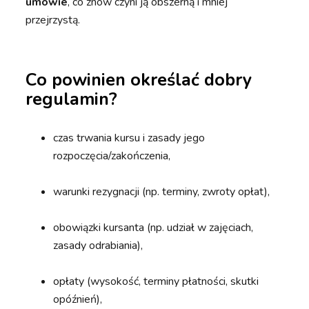
umowie
, co znów czyni ją obszerną i mniej
przejrzystą.
Co
powinien
określać
d
obry
regulamin?
czas trwania kursu i zasady jego
rozpoczęcia/zakończenia,
warunki rezygnacji (np. terminy, zwroty opłat),
obowiązki kursanta (np. udział w zajęciach,
zasady odrabiania),
opłaty
(wysokość, terminy płatności, skutki
opóźnień),