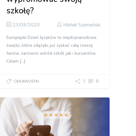
szkołę?
23/09/2025
Michał Szymański
Europejski Dzień Języków to międzynarodowe
święto, które zdążyło już zyskać całą rzeszę
fanów, zarówno wśród szkół, jak i kursantów.
Celem […]
5
0
CIEKAWOSTKI