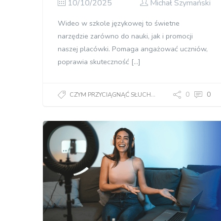
10/10/2025
Michał Szymański
Wideo w szkole językowej to świetne
narzędzie zarówno do nauki, jak i promocji
naszej placówki. Pomaga angażować uczniów,
poprawia skuteczność […]
0
0
CZYM PRZYCIĄGNĄĆ SŁUCHACZY?