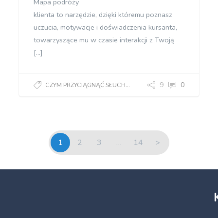
Mapa podróży
klienta to narzędzie, dzięki któremu poznasz
uczucia, motywacje i doświadczenia kursanta,
towarzyszące mu w czasie interakcji z Twoją
[…]
9
0
CZYM PRZYCIĄGNĄĆ SŁUCHACZY?
1
2
3
…
14
>