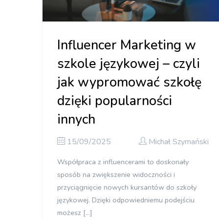
Influencer Marketing w
szkole językowej – czyli
jak wypromować szkołę
dzięki popularności
innych
15/09/2025
Michał Szymański
Współpraca z influencerami to doskonały
sposób na zwiększenie widoczności i
przyciągnięcie nowych kursantów do szkoły
językowej. Dzięki odpowiedniemu podejściu
możesz […]