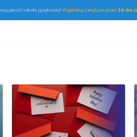
ową jakość szkoły językowej!
Wypróbuj LangLion przez
14 dni 