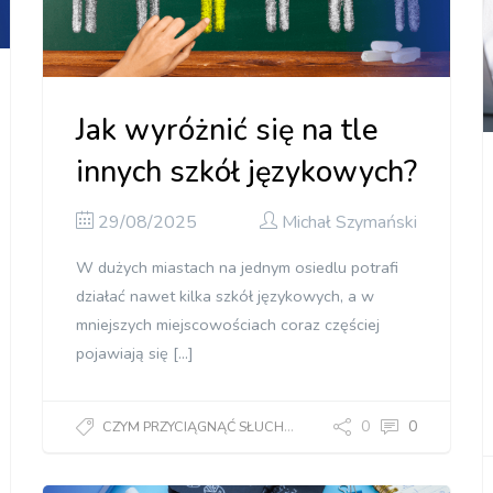
Jak wyróżnić się na tle
innych szkół językowych?
29/08/2025
Michał Szymański
W dużych miastach na jednym osiedlu potrafi
działać nawet kilka szkół językowych, a w
mniejszych miejscowościach coraz częściej
pojawiają się […]
0
0
CZYM PRZYCIĄGNĄĆ SŁUCHACZY?