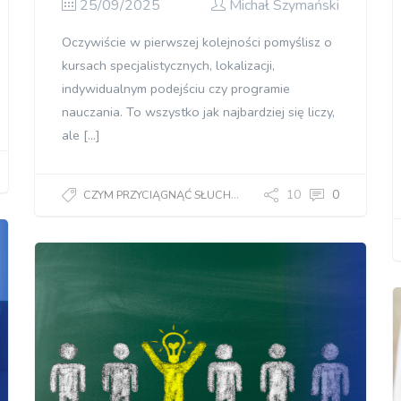
25/09/2025
Michał Szymański
Oczywiście w pierwszej kolejności pomyślisz o
kursach specjalistycznych, lokalizacji,
indywidualnym podejściu czy programie
nauczania. To wszystko jak najbardziej się liczy,
ale […]
10
0
CZYM PRZYCIĄGNĄĆ SŁUCHACZY?