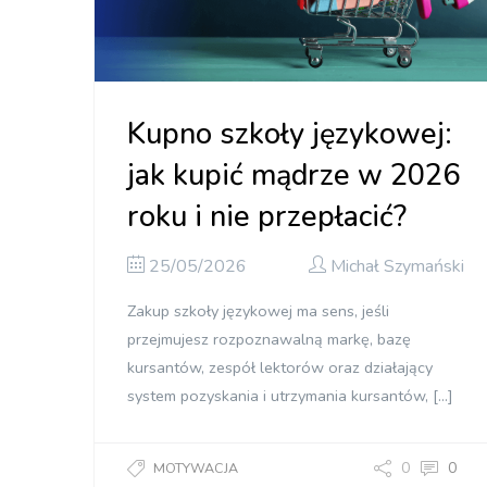
Kupno szkoły językowej:
jak kupić mądrze w 2026
roku i nie przepłacić?
25/05/2026
Michał Szymański
Zakup szkoły językowej ma sens, jeśli
przejmujesz rozpoznawalną markę, bazę
kursantów, zespół lektorów oraz działający
system pozyskania i utrzymania kursantów, […]
0
0
MOTYWACJA