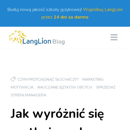
Buduj nową jakość szkoły językowej!
Wypróbuj LangLion
przez
14 dni za darmo
Blog
CZYM PRZYCIĄGNĄĆ SŁUCHACZY?
MARKETING
MOTYWACJA
NAUCZANIE JĘZYKÓW OBCYCH
SPRZEDAŻ
STREFA MANAGERA
Jak wyróżnić się