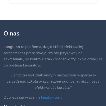
O nas
LangLion
to platforma, dzięki której efektywniej
zorganizujesz pracę swojej szkoły językowej: od
sekretariatu, po kontrolę stanu finansów czy lekcje online, aż
po obsługę kursantów.
„LangLion jest znakomitym narzędziem wsparcia w
zarządzaniu szkołą oraz znacznie podnosi atrakcyjność i
efektywność kursów.”
Dowiedz się więcej na
langlion.com
.