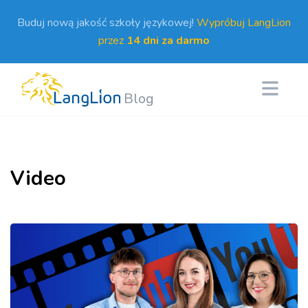
Buduj nową jakość szkoły językowej!
Wypróbuj LangLion
przez
14 dni za darmo
Blog
Video