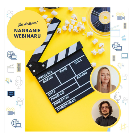
płatnościami
od A do
Z"]