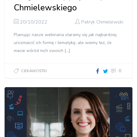
Chmielewskiego
20/10/2022
Patryk Chmielewski
Planując nasze webinaria staramy się jak najbardziej
urozmaicić ich formę i tematykę, ale wiemy też, że
macie wśród nich swoich […]
0
CIEKAWOSTKI
Co się
zmieni w
LangLion?
Zapytaj
Patryka
Chmielewskiego"]