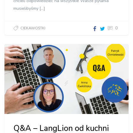
chcieli odpowiedzieć na wszystkie Wasze pytania
musielibyśmy […]
0
CIEKAWOSTKI
Q&A –
LangLion
od
kuchni"]
Q&A – LangLion od kuchni