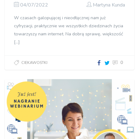
04/07/2022
Martyna Kunda
W czasach galopującej i nieodłącznej nam już
cyfryzacji, praktycznie we wszystkich dziedzinach życia
towarzyszy nam internet. Na dobrą sprawę, większość
[…]
0
CIEKAWOSTKI
Umowa
online i
jej
aspekty
prawne –
co
musisz
wiedzieć
przed