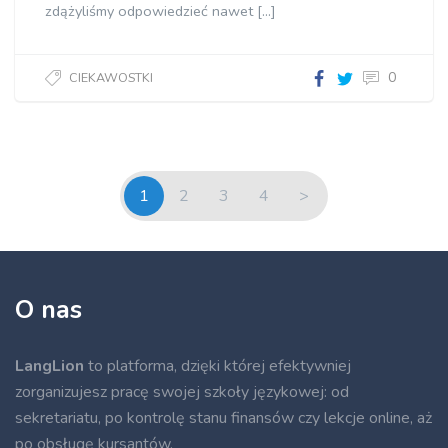
zdążyliśmy odpowiedzieć nawet […]
0
CIEKAWOSTKI
"]
1
2
3
4
>
O nas
LangLion
to platforma, dzięki której efektywniej
zorganizujesz pracę swojej szkoły językowej: od
sekretariatu, po kontrolę stanu finansów czy lekcje online, aż
po obsługę kursantów.