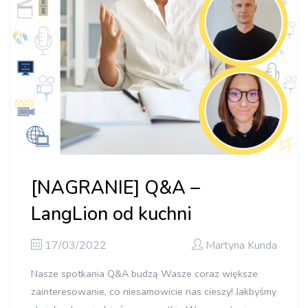
podpisaniem?"]
[NAGRANIE] Q&A –
LangLion od kuchni
17/03/2022
Martyna Kunda
Nasze spotkania Q&A budzą Wasze coraz większe
zainteresowanie, co niesamowicie nas cieszy! Jakbyśmy