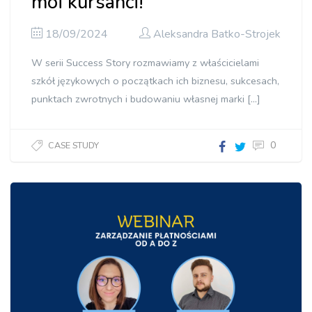
moi kursanci!”
18/09/2024
Aleksandra Batko-Strojek
W serii Success Story rozmawiamy z właścicielami
szkół językowych o początkach ich biznesu, sukcesach,
punktach zwrotnych i budowaniu własnej marki […]
0
CASE STUDY
Szkoła
językowa
BEST
WAY |
„Największym
sukcesem
są moi
kursanci!”"]