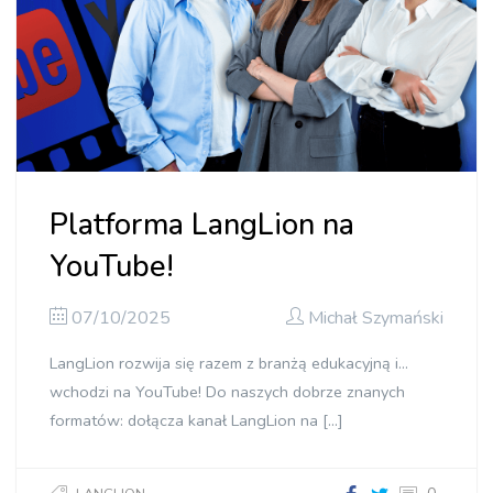
Platforma LangLion na
YouTube!
07/10/2025
Michał Szymański
LangLion rozwija się razem z branżą edukacyjną i…
wchodzi na YouTube! Do naszych dobrze znanych
formatów: dołącza kanał LangLion na […]