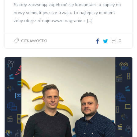
Szkoły zaczynają zapełniać się kursantami, a zapisy na
nowy semestr jeszcze trwają. To najlepszy moment
żeby obejrzeć najnowsze nagranie z […]
0
CIEKAWOSTKI
Najlepsze
funkcje
Platformy
LangLion
–
darmowe
szkolenie"]