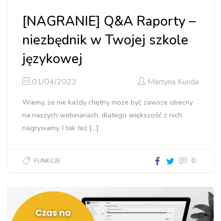
[NAGRANIE] Q&A Raporty –
niezbędnik w Twojej szkole
językowej
01/04/2023
Martyna Kunda
Wiemy, że nie każdy chętny może być zawsze obecny
na naszych webinariach, dlatego większość z nich
nagrywamy. I tak też […]
0
FUNKCJE
Q&A
Raporty
–
niezbędnik