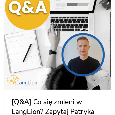
w Twojej
szkole
językowej"]
[Q&A] Co się zmieni w
LangLion? Zapytaj Patryka