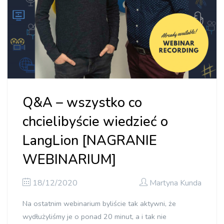
Q&A – wszystko co
chcielibyście wiedzieć o
LangLion [NAGRANIE
WEBINARIUM]
18/12/2020
Martyna Kunda
Na ostatnim webinarium byliście tak aktywni, że
wydłużyliśmy je o ponad 20 minut, a i tak nie