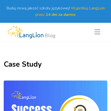
Buduj nową jakość szkoły językowej!
Wypróbuj LangLion
przez
14 dni za darmo
Blog
Case Study