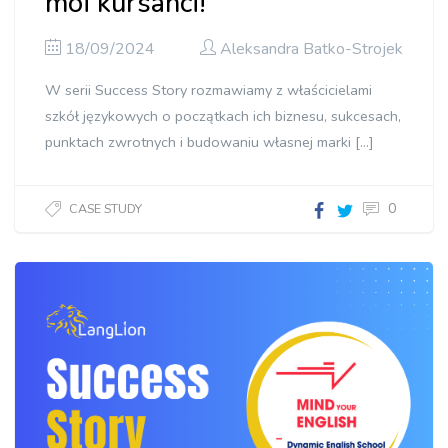
moi kursanci!”
18/09/2024
Aleksandra Batko-Strojek
W serii Success Story rozmawiamy z właścicielami
szkół językowych o początkach ich biznesu, sukcesach,
punktach zwrotnych i budowaniu własnej marki […]
0
CASE STUDY
Szkoła
językowa
BEST
WAY |
„Największym
sukcesem
są moi
kursanci!”"]