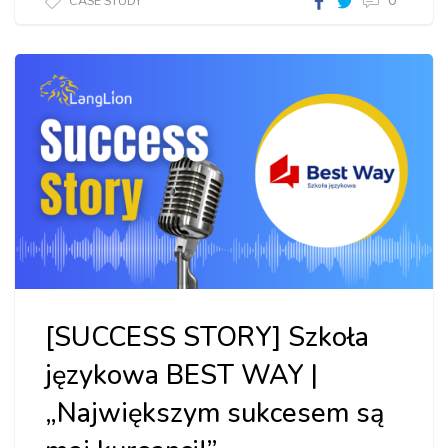
0
CASE STUDY
Centrum
Języka
Angielskiego
LIBRIS"]
[SUCCESS STORY] Szkoła
językowa BEST WAY |
„Największym sukcesem są