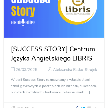
[SUCCESS STORY] Centrum
Języka Angielskiego LIBRIS
26/03/2025
Aleksandra Batko-Strojek
W serii Success Story rozmawiamy z właścicielami
szkół językowych o początkach ich biznesu, sukcesach,
punktach zwrotnych i budowaniu własnej marki […]