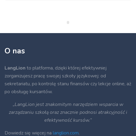
LangLion
X szkoła
językowa
MIND
YOUR
ENGLISH"]
O nas
LangLion
to platforma, dzięki której efektywniej
zorganizujesz pracę swojej szkoły językowej: od
sekretariatu, po kontrolę stanu finansów czy lekcje online, aż
po obsługę kursantów.
„LangLion jest znakomitym narzędziem wsparcia w
zarządzaniu szkołą oraz znacznie podnosi atrakcyjność i
efektywność kursów.”
Dowiedz się więcej na
langlion.com
.