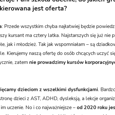
kierowana jest oferta?
a
: Przede wszystkim chyba najłatwiej będzie powiedzi
zy kursant ma cztery latka. Najstarszych się już nie 
, jak i młodzież. Tak jak wspomniałam – są dziadkowi
le. Kierujemy naszą ofertę do osób chcących uczyć si
tycznie, zatem
nie prowadzimy kursów korporacyjny
ęcamy dzieciom z wszelkimi dysfunkcjami
. Bardz
 stronę dzieci z AST, ADHD, dysleksją, a lekcje organ
 im uczenie. No i co najważniejsze –
od 2020 roku je