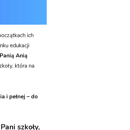
początkach ich
nku edukacji
Panią Anią
zkoły, która na
a i pełnej – do
Pani szkoły,