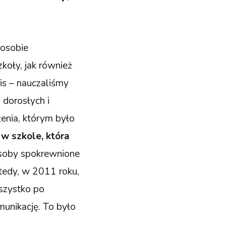
osobie
koły, jak również
is – nauczaliśmy
 dorosłych i
enia, którym było
 w szkole, która
j osoby spokrewnione
Wtedy, w 2011 roku,
wszystko po
munikację. To było