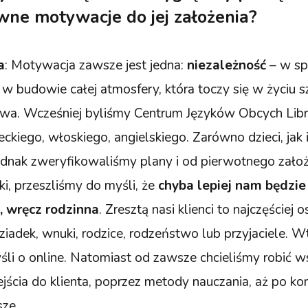
ówne motywacje do jej założenia?
a
: Motywacja zawsze jest jedna:
niezależność
– w sp
w budowie całej atmosfery, która toczy się w życiu sz
owa. Wcześniej byliśmy Centrum Języków Obcych Libr
eckiego, włoskiego, angielskiego. Zarówno dzieci, jak i
dnak zweryfikowaliśmy plany i od pierwotnego założ
ki, przeszliśmy do myśli, że
chyba lepiej nam będzie
a, wręcz rodzinna
. Zresztą nasi klienci to najczęście
dziadek, wnuki, rodzice, rodzeństwo lub przyjaciele. 
yśli o online. Natomiast od zawsze chcieliśmy robić 
ścia do klienta, poprzez metody nauczania, aż po ko
sze.