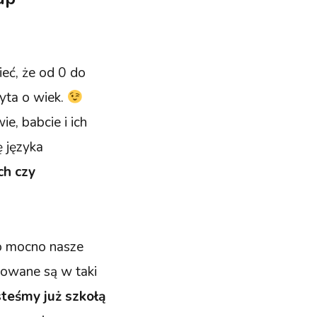
eć, że od 0 do
pyta o wiek.
e, babcie i ich
ę języka
ch czy
o mocno nasze
izowane są w taki
steśmy już szkołą