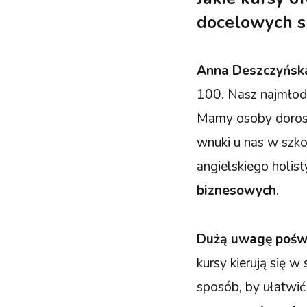
docelowych s
Anna Deszczyńsk
100. Nasz najmłods
Mamy osoby dorosłe
wnuki u nas w szko
angielskiego holis
biznesowych
.
Dużą uwagę poświ
kursy kierują się w
sposób, by ułatwić