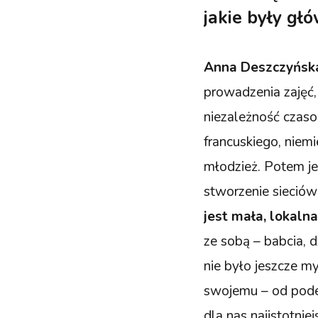
jakie były gł
Anna Deszczyńsk
prowadzenia zajęć, 
niezależność czas
francuskiego, niemi
młodzież. Potem je
stworzenie sieciów
jest mała, lokaln
ze sobą – babcia, 
nie było jeszcze m
swojemu – od podej
dla nas najistotniej