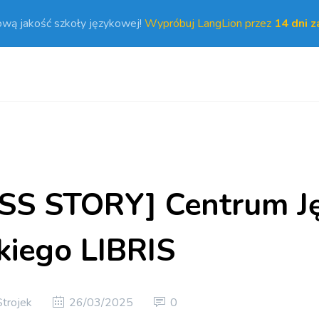
ową jakość szkoły językowej!
Wypróbuj LangLion przez
14 dni 
SS STORY] Centrum J
kiego LIBRIS
Strojek
26/03/2025
0