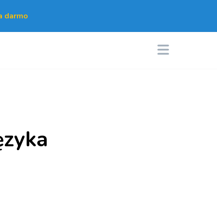
za darmo
ęzyka