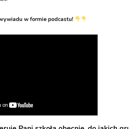
 wywiadu w formie podcastu!
eruje Pani szkoła obecnie, do jakich gr