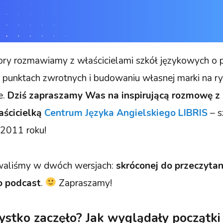
ory rozmawiamy z właścicielami szkół językowych o 
, punktach zwrotnych i budowaniu własnej marki na ry
e.
Dziś zapraszamy Was na inspirującą rozmowę z 
ścicielką
Centrum Języka Angielskiego LIBRIS
– s
 2011 roku!
aliśmy w dwóch wersjach:
skróconej do przeczytani
o podcast
.
Zapraszamy!
zystko zaczęło? Jak wyglądały początki 