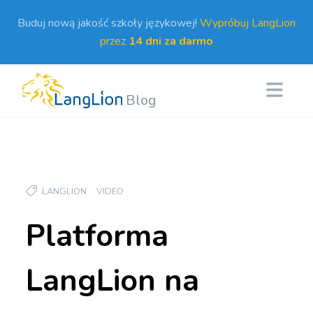
Buduj nową jakość szkoły językowej!
Wypróbuj LangLion
przez
14 dni za darmo
Blog
LANGLION
VIDEO
Platforma
LangLion na