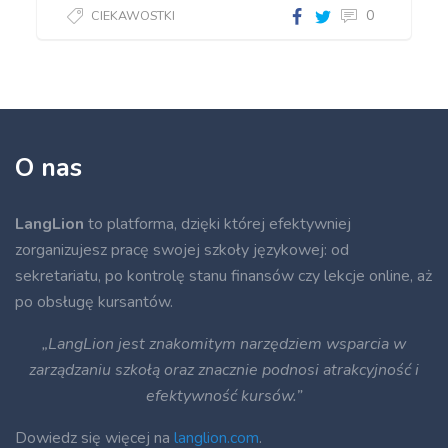
0
CIEKAWOSTKI
O nas
LangLion
to platforma, dzięki której efektywniej
zorganizujesz pracę swojej szkoły językowej: od
sekretariatu, po kontrolę stanu finansów czy lekcje online, aż
po obsługę kursantów.
„LangLion jest znakomitym narzędziem wsparcia w
zarządzaniu szkołą oraz znacznie podnosi atrakcyjność i
efektywność kursów.”
Dowiedz się więcej na
langlion.com
.