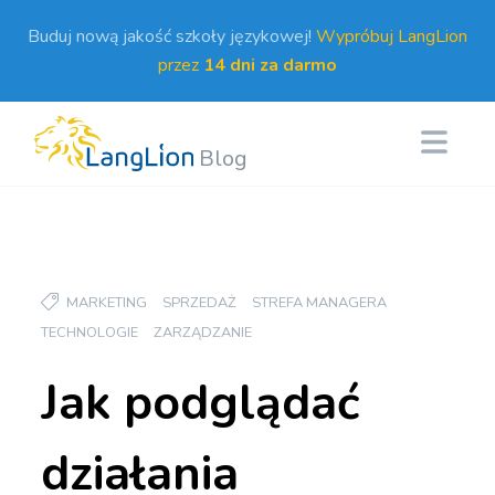
Buduj nową jakość szkoły językowej!
Wypróbuj LangLion
przez
14 dni za darmo
Blog
MARKETING
SPRZEDAŻ
STREFA MANAGERA
TECHNOLOGIE
ZARZĄDZANIE
Jak podglądać
działania