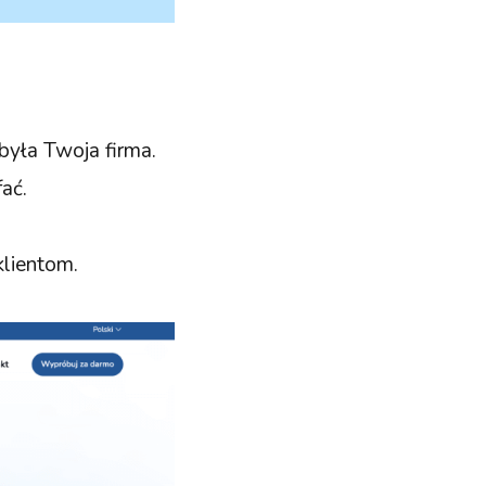
obyła Twoja firma.
ać.
klientom.