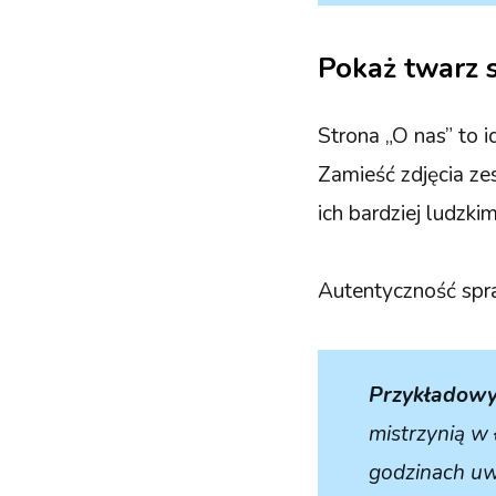
Pokaż twarz s
Strona „O nas” to i
Zamieść zdjęcia ze
ich bardziej ludzki
Autentyczność spra
Przykładowy 
mistrzynią w
godzinach uwi