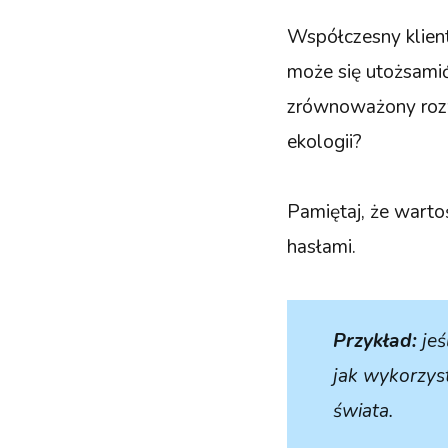
Współczesny klient
może się utożsamić
zrównoważony rozw
ekologii?
Pamiętaj, że warto
hasłami.
Przykład:
jeś
jak wykorzys
świata.