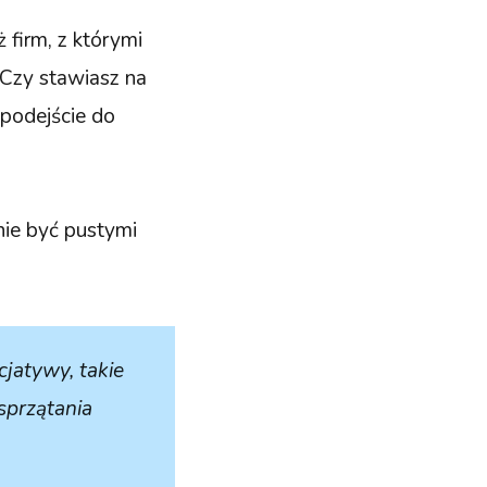
 firm, z którymi
 Czy stawiasz na
podejście do
nie być pustymi
cjatywy, takie
sprzątania