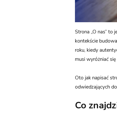
Strona „O nas” to j
kontekście budowan
roku, kiedy autent
musi wyróżniać się 
Oto jak napisać str
odwiedzających do
Co znajdz