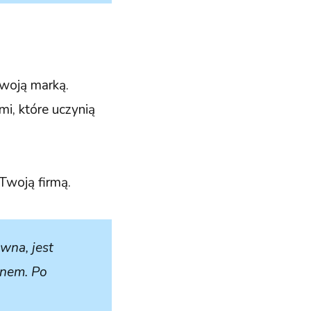
Twoją marką.
mi, które uczynią
Twoją firmą.
wna, jest
gnem. Po