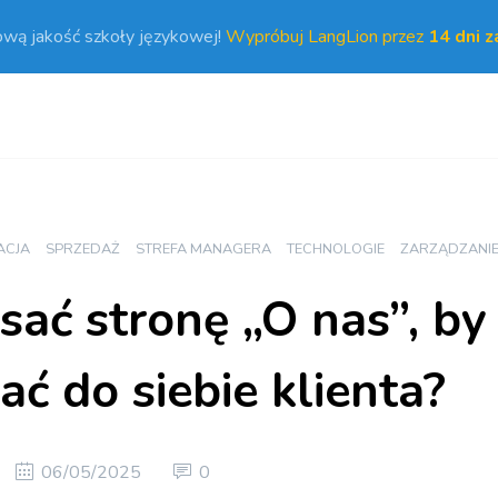
ową jakość szkoły językowej!
Wypróbuj LangLion przez
14 dni 
ACJA
SPRZEDAŻ
STREFA MANAGERA
TECHNOLOGIE
ZARZĄDZANI
sać stronę „O nas”, by
ć do siebie klienta?
06/05/2025
0