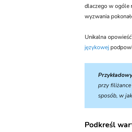
dlaczego w ogóle r
wyzwania pokonałeś
Unikalna opowieść
językowej
podpowia
Przykładowy
przy filiżanc
sposób, w jak
Podkreśl wart