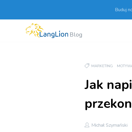
Buduj n
Blog
MARKETING
MOTYW
Jak napi
przekona
Michał Szymański