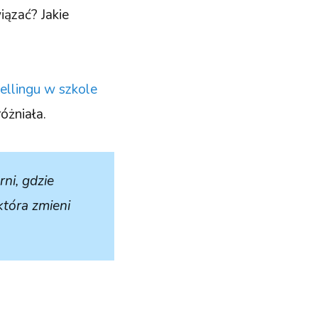
iązać? Jakie
tellingu w szkole
óżniała.
rni, gdzie
która zmieni