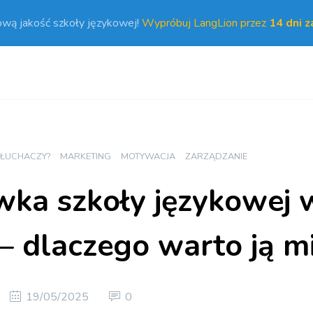
ową jakość szkoły językowej!
Wypróbuj LangLion przez
14 dni 
SŁUCHACZY?
MARKETING
MOTYWACJA
ZARZĄDZANIE
ka szkoły językowej 
– dlaczego warto ją m
19/05/2025
0