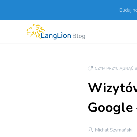
Buduj n
Blog
CZYM PRZYCIĄGNĄĆ 
Wizytów
Google 
Michał Szymański