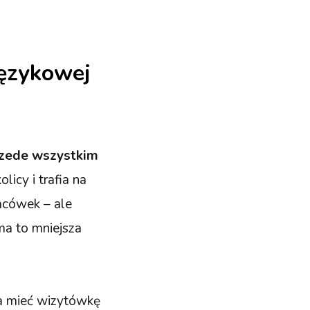
językowej
przede wszystkim
licy i trafia na
acówek – ale
ma to mniejsza
na mieć wizytówkę