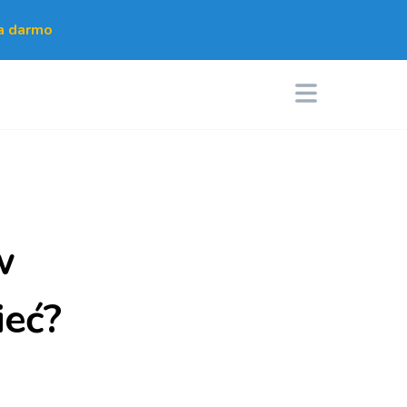
za darmo
w
ieć?