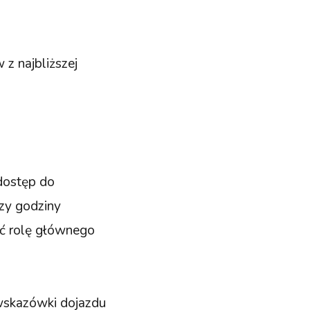
 z najbliższej
dostęp do
czy godziny
ić rolę głównego
 wskazówki dojazdu