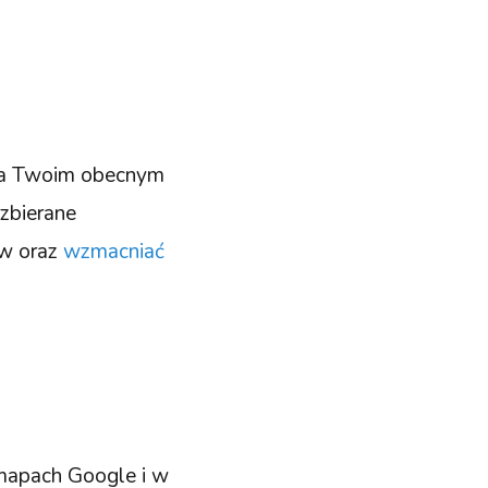
ala Twoim obecnym
 zbierane
ów oraz
wzmacniać
mapach Google i w