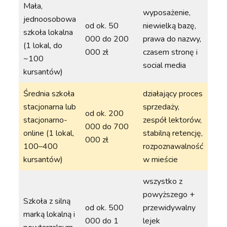
Mała,
wyposażenie,
jednoosobowa
od ok. 50
niewielką bazę,
szkoła lokalna
000 do 200
prawa do nazwy,
(1 lokal, do
000 zł
czasem stronę i
~100
social media
kursantów)
Średnia szkoła
działający proces
stacjonarna lub
sprzedaży,
od ok. 200
stacjonarno-
zespół lektorów,
000 do 700
online (1 lokal,
stabilną retencję,
000 zł
100–400
rozpoznawalność
kursantów)
w mieście
wszystko z
powyższego +
Szkoła z silną
od ok. 500
przewidywalny
marką lokalną i
000 do 1
lejek