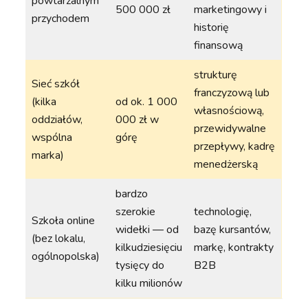
powtarzalnym
500 000 zł
marketingowy i
przychodem
historię
finansową
strukturę
Sieć szkół
franczyzową lub
(kilka
od ok. 1 000
własnościową,
oddziałów,
000 zł w
przewidywalne
wspólna
górę
przepływy, kadrę
marka)
menedżerską
bardzo
szerokie
technologię,
Szkoła online
widełki — od
bazę kursantów,
(bez lokalu,
kilkudziesięciu
markę, kontrakty
ogólnopolska)
tysięcy do
B2B
kilku milionów