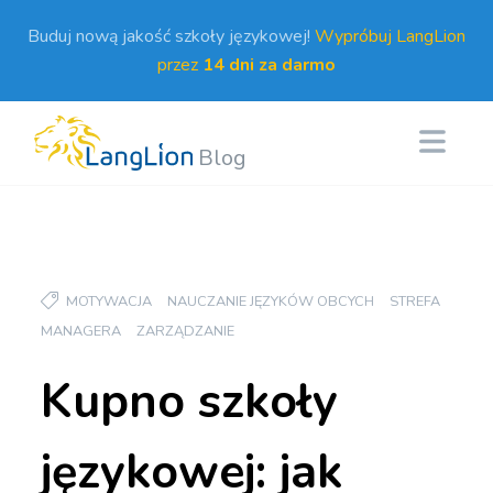
Buduj nową jakość szkoły językowej!
Wypróbuj LangLion
przez
14 dni za darmo
Blog
MOTYWACJA
NAUCZANIE JĘZYKÓW OBCYCH
STREFA
MANAGERA
ZARZĄDZANIE
Kupno szkoły
językowej: jak