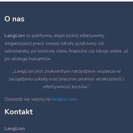
Jak
budować
O nas
komunikację,
która
wspiera
LangLion
to platforma, dzięki której efektywniej
relacje?"]
zorganizujesz pracę swojej szkoły językowej: od
sekretariatu, po kontrolę stanu finansów czy lekcje online, aż
po obsługę kursantów.
„LangLion jest znakomitym narzędziem wsparcia w
zarządzaniu szkołą oraz znacznie podnosi atrakcyjność i
efektywność kursów.”
Dowiedz się więcej na
langlion.com
.
Kontakt
LangLion