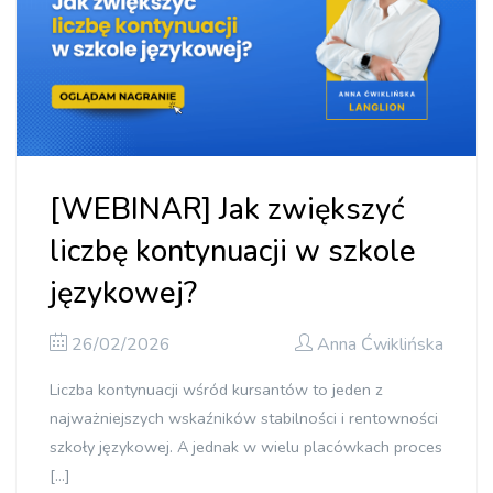
[WEBINAR] Jak zwiększyć
liczbę kontynuacji w szkole
językowej?
26/02/2026
Anna Ćwiklińska
Liczba kontynuacji wśród kursantów to jeden z
najważniejszych wskaźników stabilności i rentowności
szkoły językowej. A jednak w wielu placówkach proces
[…]