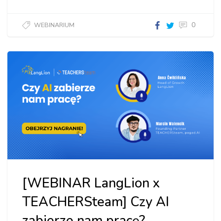
0
WEBINARIUM
Jak
zwiększyć
liczbę
kontynuacji
w szkole
językowej?"]
[WEBINAR LangLion x
TEACHERSteam] Czy AI
zabierze nam pracę?