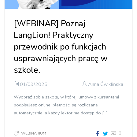
[WEBINAR] Poznaj
LangLion! Praktyczny
przewodnik po funkcjach
usprawniających pracę w
szkole.
01/09/2025
Anna Ćwiklińska
Wyobraź sobie szkołę, w której: umowy z kursantami
podpisujesz online, płatności są rozliczane
automatycznie, a każdy lektor ma dostęp do […]
0
WEBINARIUM