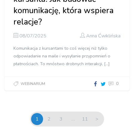
komunikację, która wspiera
relacje?
08/07/2025
Anna Ćwiklińska
Komunikacja z kursantami to coś więcej niż tylko
odpowiadanie na maile i wysyłanie przypomnień o
płatnościach. To mnóstwo drobnych interakcji, […]
0
WEBINARIUM
Od
pierwszego
kontaktu
do
1
2
3
…
11
>
lojalnego
kursanta.