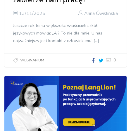
13/11/2025
Anna Ćwiklińska
Jeszcze rok temu większość właścicieli szkół
językowych mówiła: „AI? To nie dla mnie. U nas
najważniejszy jest kontakt z człowiekiem.” […]
0
WEBINARIUM
Czy AI
zabierze
nam
pracę?"]