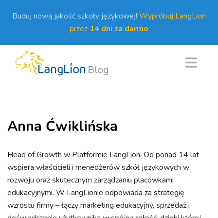
Buduj nową jakość szkoły językowej!
Wypróbuj LangLion
przez
14 dni za darmo
Blog
Anna Ćwiklińska
Head of Growth w Platformie LangLion. Od ponad 14 lat
wspiera właścicieli i menedżerów szkół językowych w
rozwoju oraz skutecznym zarządzaniu placówkami
edukacyjnymi. W LangLionie odpowiada za strategię
wzrostu firmy – łączy marketing edukacyjny, sprzedaż i