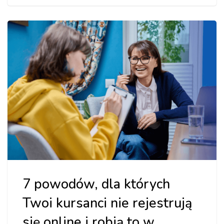
Poznaj
LangLion!
Praktyczny
przewodnik
po
funkcjach
usprawniających
pracę w
szkole."]
7 powodów, dla których
Twoi kursanci nie rejestrują
się online i robią to w