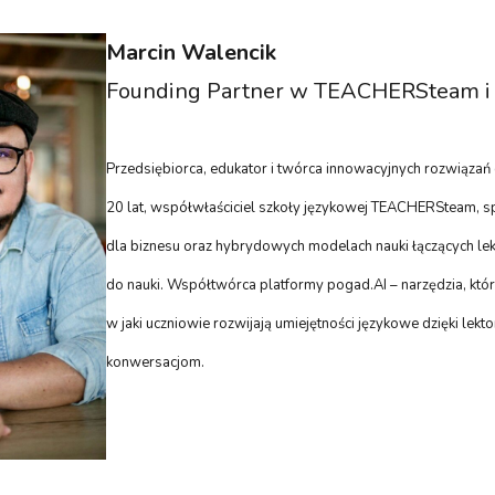
Marcin Walencik
Founding Partner w TEACHERSteam i 
Przedsiębiorca, edukator i twórca innowacyjnych rozwiązań 
20 lat, współwłaściciel szkoły językowej TEACHERSteam, spe
dla biznesu oraz hybrydowych modelach nauki łączących lekt
do nauki. Współtwórca platformy pogad.AI – narzędzia, któ
w jaki uczniowie rozwijają umiejętności językowe dzięki lek
konwersacjom.