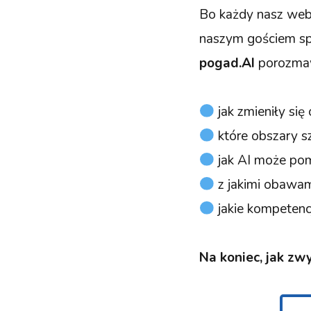
Bo każdy nasz web
naszym gościem s
pogad.AI
porozmaw
jak zmieniły się
które obszary sz
jak AI może pom
z jakimi obawam
jakie kompetenc
Na koniec, jak zw