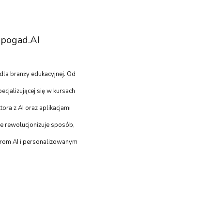
pogad.AI
dla branży edukacyjnej. Od
cjalizującej się w kursach
ora z AI oraz aplikacjami
re rewolucjonizuje sposób,
torom AI i personalizowanym