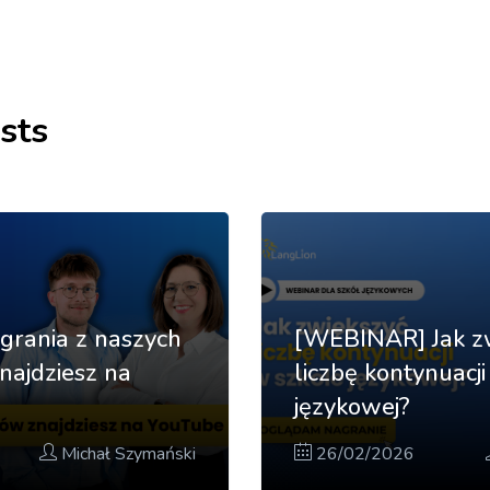
sts
grania z naszych
[WEBINAR] Jak z
ajdziesz na
liczbę kontynuacj
językowej?
Michał Szymański
26/02/2026