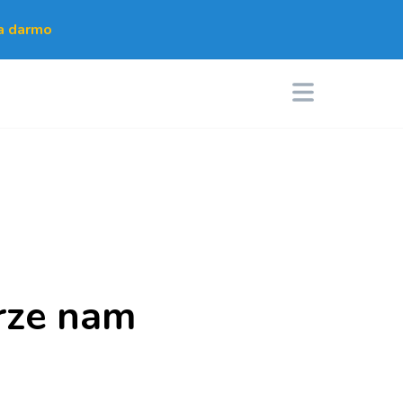
za darmo
rze nam