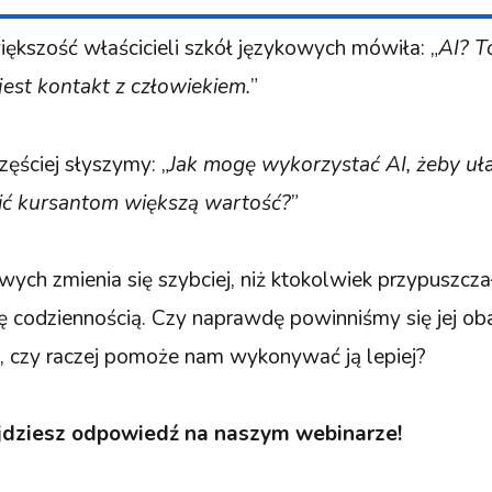
iększość właścicieli szkół językowych mówiła: „
AI? T
jest kontakt z człowiekiem.
”
zęściej słyszymy: „
Jak mogę wykorzystać AI, żeby uł
ić kursantom większą wartość?
”
ych zmienia się szybciej, niż ktokolwiek przypuszcza
 się codziennością. Czy naprawdę powinniśmy się jej o
, czy raczej pomoże nam wykonywać ją lepiej?
ajdziesz odpowiedź na naszym webinarze!