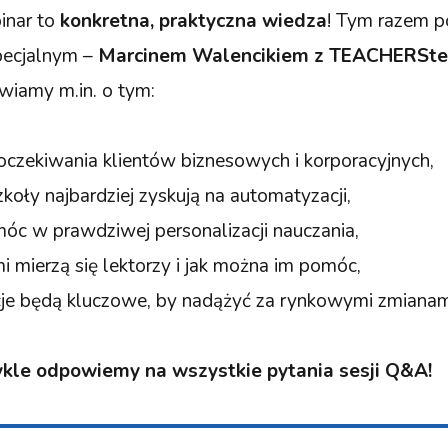
inar to
konkretna, praktyczna wiedza
! Tym razem 
pecjalnym –
Marcinem Walencikiem z TEACHERSt
iamy m.in. o tym:
 oczekiwania klientów biznesowych i korporacyjnych,
koły najbardziej zyskują na automatyzacji,
óc w prawdziwej personalizacji nauczania,
i mierzą się lektorzy i jak można im pomóc,
je będą kluczowe, by nadążyć za rynkowymi zmianam
ykle odpowiemy na wszystkie pytania sesji Q&A!