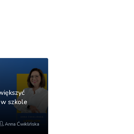
większyć
i w szkole
Anna Ćwiklińska