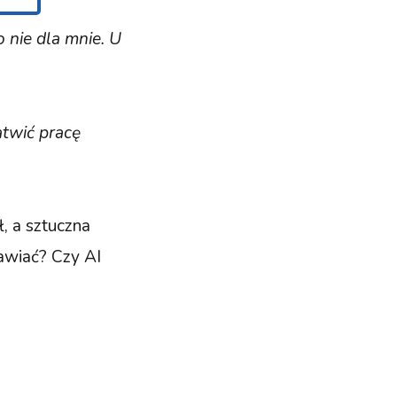
o nie dla mnie. U
atwić pracę
ł, a sztuczna
bawiać? Czy AI