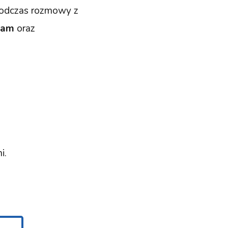
podczas rozmowy z
eam
oraz
i.