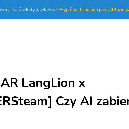
ową jakość szkoły językowej!
Wypróbuj LangLion przez
14 dni 
AR LangLion x
RSteam] Czy AI zabie