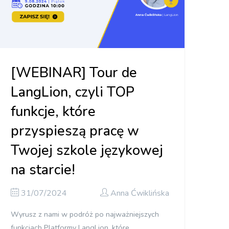
[WEBINAR] Tour de
LangLion, czyli TOP
funkcje, które
przyspieszą pracę w
Twojej szkole językowej
na starcie!
31/07/2024
Anna Ćwiklińska
Wyrusz z nami w podróż po najważniejszych
funkcjach Platformy LangLion, które