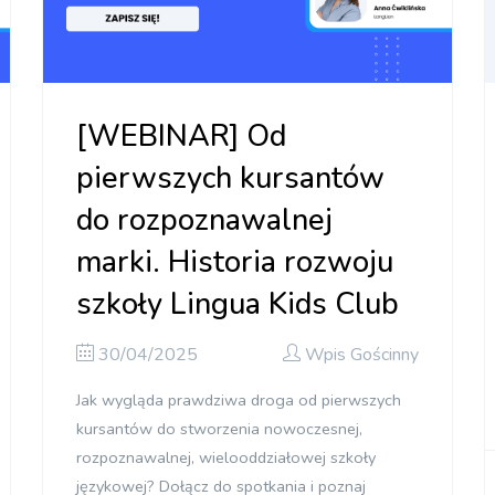
[WEBINAR] Od
pierwszych kursantów
do rozpoznawalnej
marki. Historia rozwoju
szkoły Lingua Kids Club
30/04/2025
Wpis Gościnny
Jak wygląda prawdziwa droga od pierwszych
kursantów do stworzenia nowoczesnej,
rozpoznawalnej, wielooddziałowej szkoły
językowej? Dołącz do spotkania i poznaj