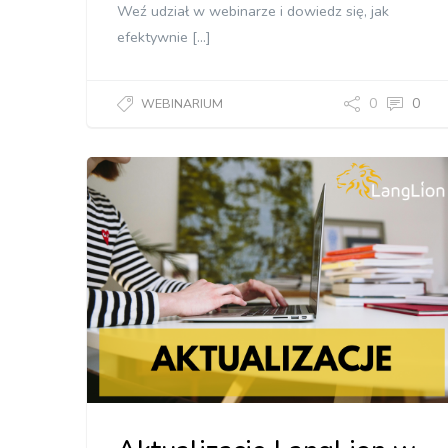
Weź udział w webinarze i dowiedz się, jak
efektywnie […]
0
0
WEBINARIUM