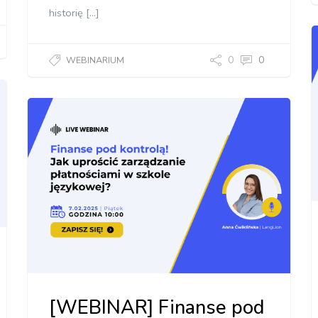
historię […]
0
0
WEBINARIUM
[WEBINAR] Finanse pod