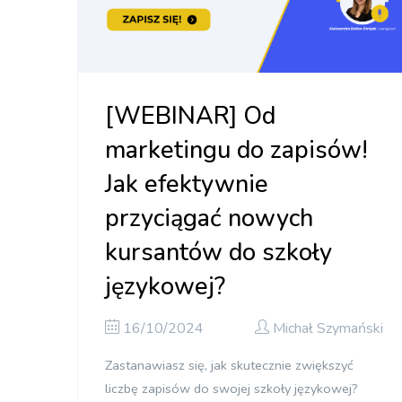
[WEBINAR] Od
marketingu do zapisów!
Jak efektywnie
przyciągać nowych
kursantów do szkoły
językowej?
16/10/2024
Michał Szymański
Zastanawiasz się, jak skutecznie zwiększyć
liczbę zapisów do swojej szkoły językowej?