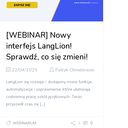
[WEBINAR] Nowy
interfejs LangLion!
Sprawdź, co się zmieni!
22/04/2025
Patryk Chmielewski
LangLion się rozwija – dodajemy nowe funkcje,
automatyzacje i usprawnienia, które ułatwiają
codzienną pracę szkół językowych. Teraz
przyszedł czas na […]
1
0
WEBINARIUM