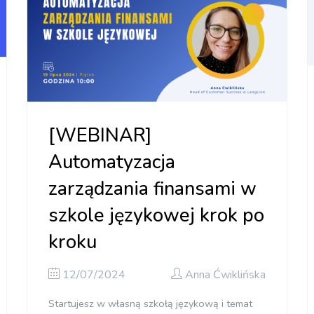
[WEBINAR]
Automatyzacja
zarządzania finansami w
szkole językowej krok po
kroku
12/07/2024
Anna Ćwiklińska
Startujesz w własną szkołą językową i temat