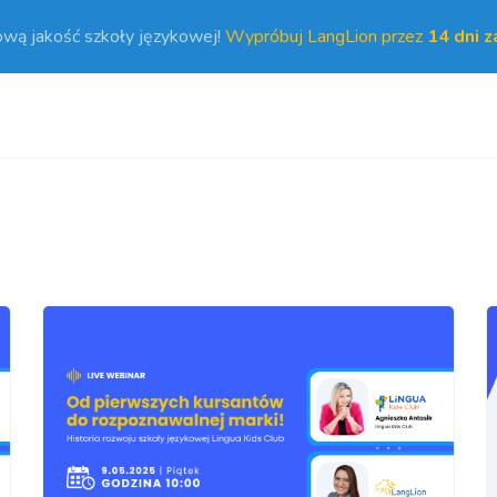
ową jakość szkoły językowej!
Wypróbuj LangLion przez
14 dni 