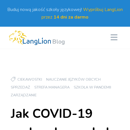
Buduj nową jakość szkoły językowej!
Wypróbuj LangLion
przez
14 dni za darmo
Blog
CIEKAWOSTKI
NAUCZANIE JĘZYKÓW OBCYCH
SPRZEDAŻ
STREFA MANAGERA
SZKOŁA W PANDEMII
ZARZĄDZANIE
Jak COVID-19