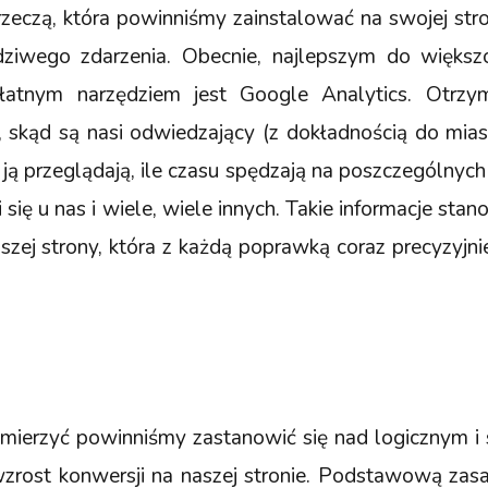
zeczą, która powinniśmy zainstalować na swojej stro
dziwego zdarzenia. Obecnie, najlepszym do więks
płatnym narzędziem jest Google Analytics. Otrzy
skąd są nasi odwiedzający (z dokładnością do miasta
h ją przeglądają, ile czasu spędzają na poszczególnyc
i się u nas i wiele, wiele innych. Takie informacje st
szej strony, która z każdą poprawką coraz precyzyjnie
k mierzyć powinniśmy zastanowić się nad logicznym 
zrost konwersji na naszej stronie. Podstawową zasad