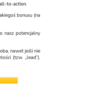
all-to-action.
akiegoś bonusu (na
to nasz potencjalny
ba, nawet jeśli nie
ości (tzw. „lead”),