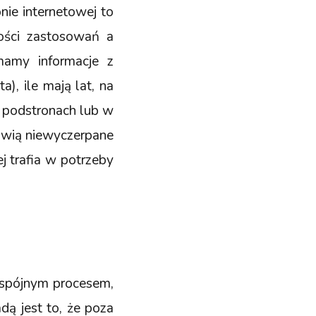
nie internetowej to
zości zastosowań a
mamy informacje z
), ile mają lat, na
h podstronach lub w
anowią niewyczerpane
j trafia w potrzeby
i spójnym procesem,
ą jest to, że poza