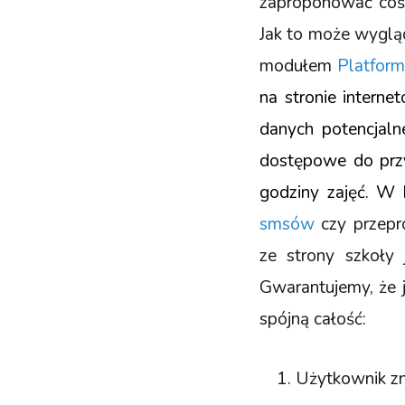
zaproponować coś 
Jak to może wyglą
modułem
Platfor
na stronie interne
danych potencjaln
dostępowe do prz
godziny zajęć. W 
smsów
czy przepr
ze strony szkoły
Gwarantujemy, że j
spójną całość:
Użytkownik z