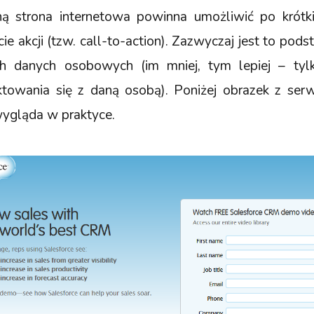
jną strona internetowa powinna umożliwić po krótk
ie akcji (tzw. call-to-action). Zazwyczaj jest to pod
ch danych osobowych (im mniej, tym lepiej – tylk
towania się z daną osobą). Poniżej obrazek z ser
wygląda w praktyce.