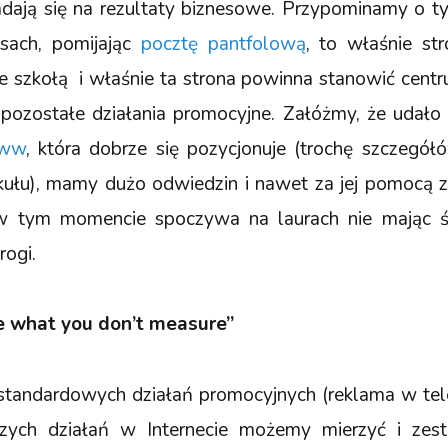
adają się na rezultaty biznesowe. Przypominamy o t
asach, pomijając
pocztę pantfolową
, to właśnie s
e szkołą i właśnie ta strona powinna stanowić cent
pozostałe działania promocyjne. Załóżmy, że udał
www
, która dobrze się pozycjonuje (trochę szczegó
ykułu), mamy dużo odwiedzin i nawet za jej pomocą zgł
w tym momencie spoczywa na laurach nie mając ś
rogi.
e what you don’t measure”
tandardowych działań promocyjnych (reklama w telewi
naszych działań w Internecie możemy mierzyć i ze