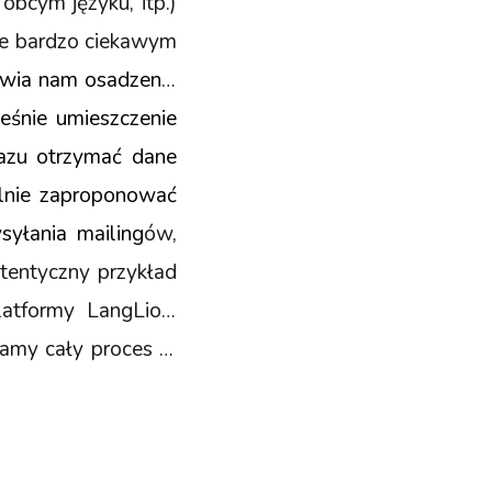
bcym języku, itp.)
ie bardzo ciekawym
iwia nam osadzenie
ześnie umieszczenie
razu otrzymać dane
lnie zaproponować
syłania mailing
ów,
tentyczny przykład
latformy LangLion.
kamy cały proces w