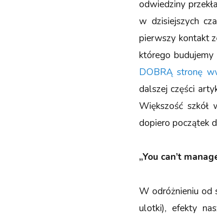
odwiedziny przekł
w dzisiejszych cz
pierwszy kontakt z
którego budujemy 
DOBRĄ stronę 
dalszej części art
Większość szkół 
dopiero początek d
„You can’t manag
W odróżnieniu od s
ulotki), efekty 