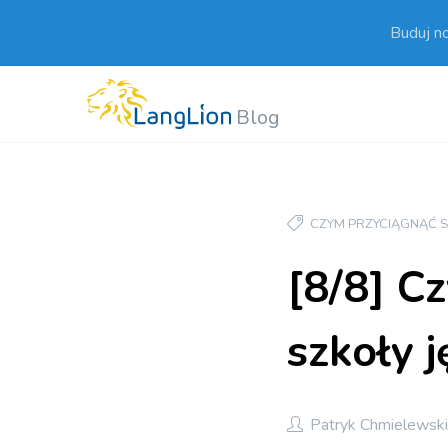
Buduj n
Blog
CZYM PRZYCIĄGNĄĆ 
[8/8] C
szkoły 
Patryk Chmielewsk