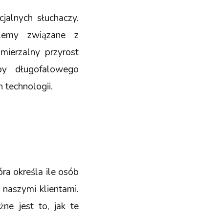
jalnych słuchaczy.
blemy związane z
mierzalny przyrost
by długofalowego
 technologii.
a określa ile osób
naszymi klientami.
ne jest to, jak te