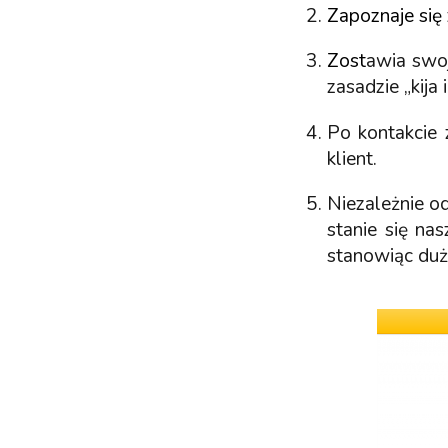
Zapoznaje się 
Zost
awia swo
zasadzie „kija 
Po kontakcie 
klient.
Niezależnie od
stanie się na
stanowiąc duż