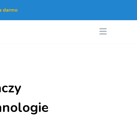
za darmo
aczy
hnologie