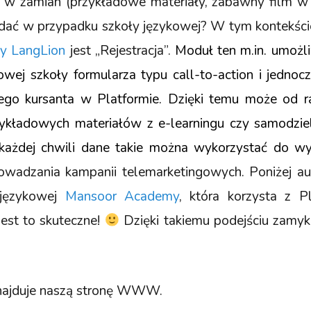
w zamian (przykładowe materiały, zabawny film w o
dać w przypadku szkoły językowej? W tym kontekśc
my LangLion
jest „Rejestracja”.
Moduł ten m.in. umożl
towej szkoły formularza typu call-to-action i jednoc
ego kursanta w Platformie. Dzięki temu może od 
ykładowych materiałów z e-learningu czy samodzie
każdej chwili dane takie można wykorzystać do wy
owadzania kampanii telemarketingowych. Poniżej au
 językowej
Mansoor Academy
, która korzysta z P
est to skuteczne!
Dzięki takiemu podejściu zamy
najduje naszą stronę WWW.