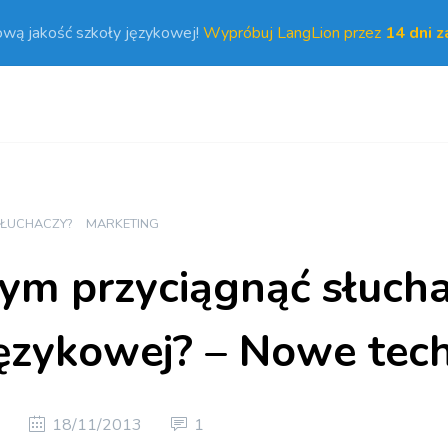
ową jakość szkoły językowej!
Wypróbuj LangLion przez
14 dni 
SŁUCHACZY?
MARKETING
zym przyciągnąć słuch
językowej? – Nowe tec
i
18/11/2013
1