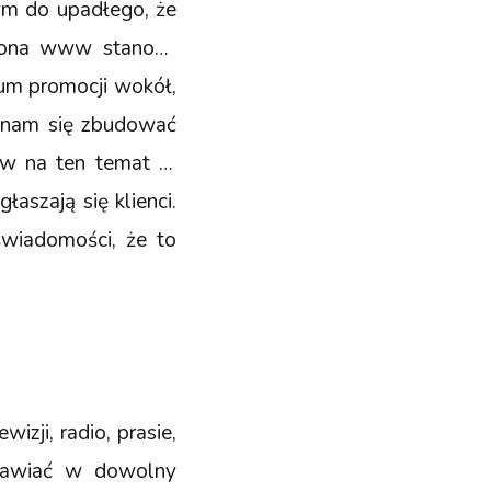
ym do upadłego, że
trona www stanowi
rum promocji wokół,
o nam się zbudować
łów na ten temat w
aszają się klienci.
wiadomości, że to
zji, radio, prasie,
stawiać w dowolny