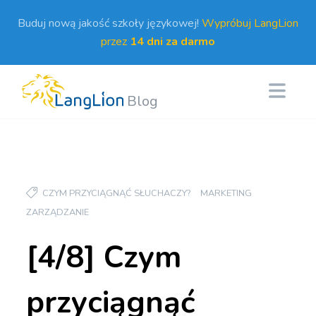
Buduj nową jakość szkoły językowej!
Wypróbuj LangLion
przez
14 dni za darmo
Blog
CZYM PRZYCIĄGNĄĆ SŁUCHACZY?
MARKETING
ZARZĄDZANIE
[4/8] Czym
przyciągnąć