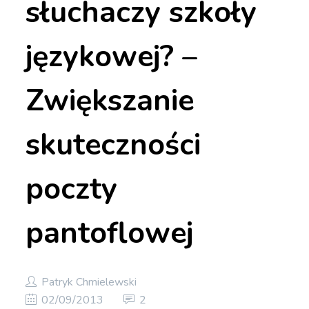
słuchaczy szkoły
językowej? –
Zwiększanie
skuteczności
poczty
pantoflowej
Patryk Chmielewski
02/09/2013
2