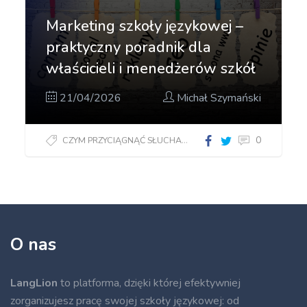
Marketing szkoły językowej –
praktyczny poradnik dla
właścicieli i menedżerów szkół
21/04/2026
Michał Szymański
0
CZYM PRZYCIĄGNĄĆ SŁUCHACZY?
O nas
LangLion
to platforma, dzięki której efektywniej
zorganizujesz pracę swojej szkoły językowej: od