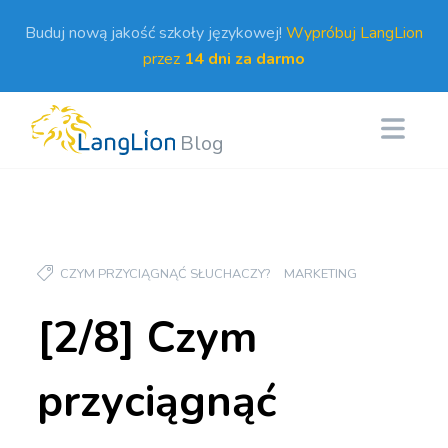
Buduj nową jakość szkoły językowej!
Wypróbuj LangLion
przez
14 dni za darmo
Blog
CZYM PRZYCIĄGNĄĆ SŁUCHACZY?
MARKETING
[2/8] Czym
przyciągnąć