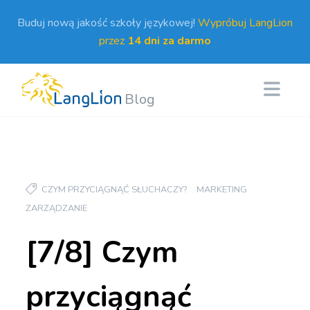
Buduj nową jakość szkoły językowej!
Wypróbuj LangLion
przez
14 dni za darmo
Blog
CZYM PRZYCIĄGNĄĆ SŁUCHACZY?
MARKETING
ZARZĄDZANIE
[7/8] Czym
przyciągnąć