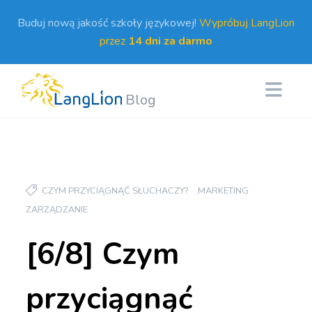
Buduj nową jakość szkoły językowej!
Wypróbuj LangLion
przez
14 dni za darmo
Blog
CZYM PRZYCIĄGNĄĆ SŁUCHACZY?
MARKETING
ZARZĄDZANIE
[6/8] Czym
przyciągnąć