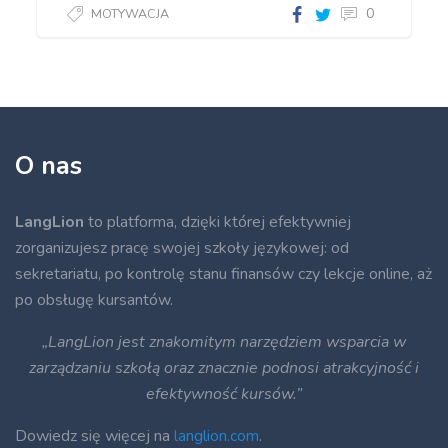
0
MOTYWACJA
O nas
LangLion
to platforma, dzięki której efektywniej
zorganizujesz pracę swojej szkoły językowej: od
sekretariatu, po kontrolę stanu finansów czy lekcje online, aż
po obsługę kursantów.
„LangLion jest znakomitym narzędziem wsparcia w
zarządzaniu szkołą oraz znacznie podnosi atrakcyjność i
efektywność kursów.”
Dowiedz się więcej na
langlion.com
.