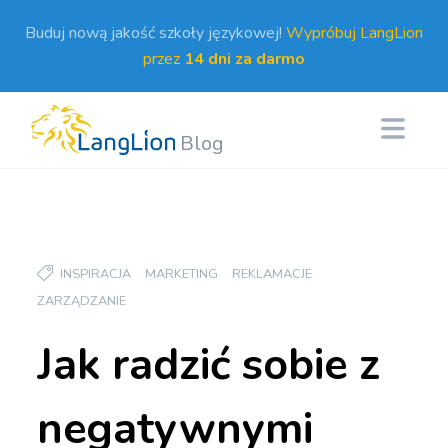
Buduj nową jakość szkoły językowej!
Wypróbuj LangLion
przez
14 dni za darmo
Blog
INSPIRACJA
MARKETING
REKLAMACJE
ZARZĄDZANIE
Jak radzić sobie z
negatywnymi