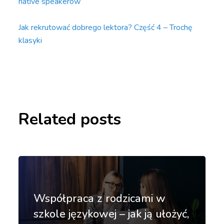
native speakerów
Jak rekrutować dobrego lektora? Część 4 – Trochę
klasyki
Related posts
Współpraca z rodzicami w
szkole językowej – jak ją ułożyć,