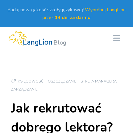
Buduj nową jakość szkoły językowej!
Wypróbuj LangLion
przez
14 dni za darmo
Blog
KSIĘGOWOŚĆ
OSZCZĘDZANIE
STREFA MANAGERA
ZARZĄDZANIE
Jak rekrutować
dobrego lektora?