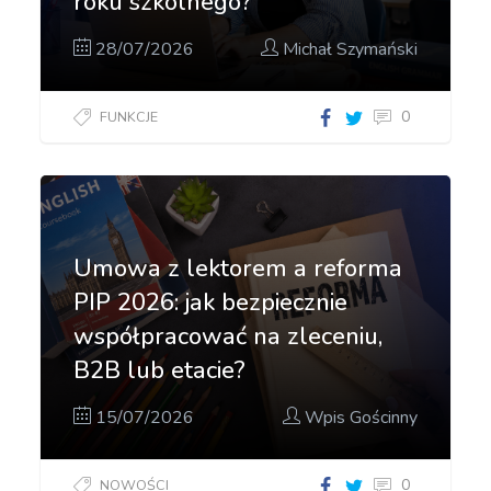
roku szkolnego?
28/07/2026
Michał Szymański
0
FUNKCJE
Umowa z lektorem a reforma
PIP 2026: jak bezpiecznie
współpracować na zleceniu,
B2B lub etacie?
15/07/2026
Wpis Gościnny
0
NOWOŚCI