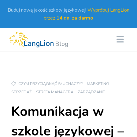
Buduj nową jakość szkoły językowej!
Wypróbuj LangLion
przez
14 dni za darmo
Blog
CZYM PRZYCIĄGNĄĆ SŁUCHACZY?
MARKETING
SPRZEDAŻ
STREFA MANAGERA
ZARZĄDZANIE
Komunikacja w
szkole językowej –