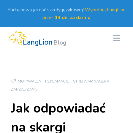
Buduj nową jakość szkoły językowej!
Wypróbuj LangLion
przez
14 dni za darmo
Blog
MOTYWACJA
REKLAMACJE
STREFA MANAGERA
ZARZĄDZANIE
Jak odpowiadać
na skargi