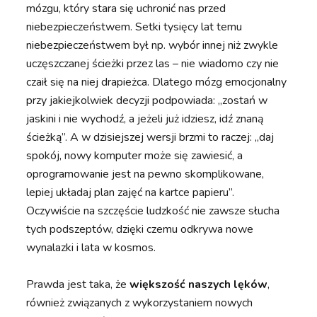
mózgu, który stara się uchronić nas przed
niebezpieczeństwem. Setki tysięcy lat temu
niebezpieczeństwem był np. wybór innej niż zwykle
uczęszczanej ścieżki przez las – nie wiadomo czy nie
czaił się na niej drapieżca. Dlatego mózg emocjonalny
przy jakiejkolwiek decyzji podpowiada: „zostań w
jaskini i nie wychodź, a jeżeli już idziesz, idź znaną
ścieżką”. A w dzisiejszej wersji brzmi to raczej: „daj
spokój, nowy komputer może się zawiesić, a
oprogramowanie jest na pewno skomplikowane,
lepiej układaj plan zajęć na kartce papieru”.
Oczywiście na szczęście ludzkość nie zawsze słucha
tych podszeptów, dzięki czemu odkrywa nowe
wynalazki i lata w kosmos.
Prawda jest taka, że
większość naszych lęków
,
również związanych z wykorzystaniem nowych