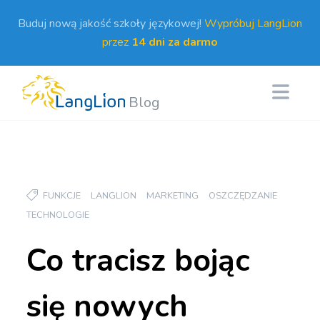
Buduj nową jakość szkoły językowej!
Wypróbuj LangLion
przez
14 dni za darmo
Blog
FUNKCJE
LANGLION
MARKETING
OSZCZĘDZANIE
TECHNOLOGIE
Co tracisz bojąc
się nowych