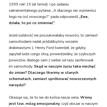
1999 rok! 15 lat temu!). I po zadaniu
sakramentalnego pytania: „A dlaczego nie wymienisz
tego na coś nowszego?” pada odpowiedź
„Eee,
działa, to po co zmieniać”
.
Jeżeli ludzkość nie poszukiwałaby nowości, to zamiast
samochodami nadal jeździlibyśmy wozami
drabiniastymi ;). Henry Ford twierdził, że gdyby
zapytał ludzi czego chcą, powiedzieliby, że szybszych
powozów, dlatego sam z siebie od razu zaoferował
im samochody.
Skąd w naszym życiu taka niechęć
do zmian? Dlaczego tkwimy w starych
schematach, zamiast spróbować nowoczesnych
narzędzi?
Okazuje się, że to nie do końca nasza wina.
Winny
jest tzw. mózg emocjonalny
, czyli obszar w naszym