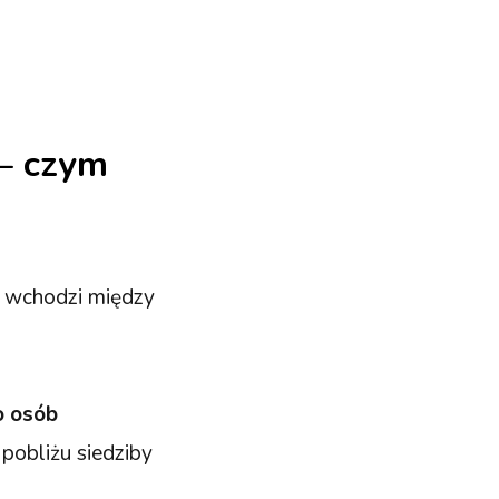
–
czym
d wchodzi między
o osób
 pobliżu siedziby