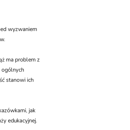
przed wyzwaniem
ów.
iąż ma problem z
a ogólnych
ść stanowi ich
kazówkami, jak
ży edukacyjnej.