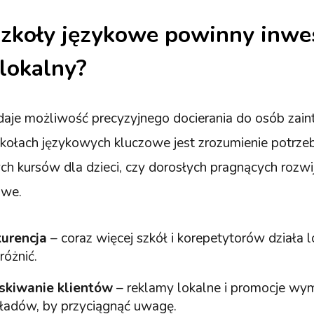
szkoły językowe powinny inw
lokalny?
daje możliwość precyzyjnego docierania do osób zai
kołach językowych kluczowe jest zrozumienie potrzeb
ch kursów dla dzieci, czy dorosłych pragnących rozwi
owe.
urencja
– coraz więcej szkół i korepetytorów działa l
różnić.
skiwanie klientów
– reklamy lokalne i promocje wy
ładów, by przyciągnąć uwagę.