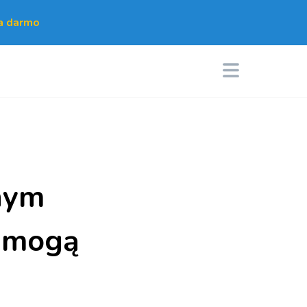
za darmo
nym
e mogą