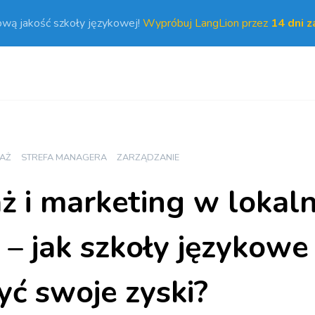
ową jakość szkoły językowej!
Wypróbuj LangLion przez
14 dni 
AŻ
STREFA MANAGERA
ZARZĄDZANIE
ż i marketing w lokal
e – jak szkoły językow
yć swoje zyski?