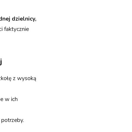
nej dzielnicy,
ci faktycznie
j
szkołę z wysoką
ne w ich
 potrzeby.