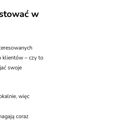
estować w
nteresowanych
 klientów – czy to
jać swoje
okalnie, więc
magają coraz