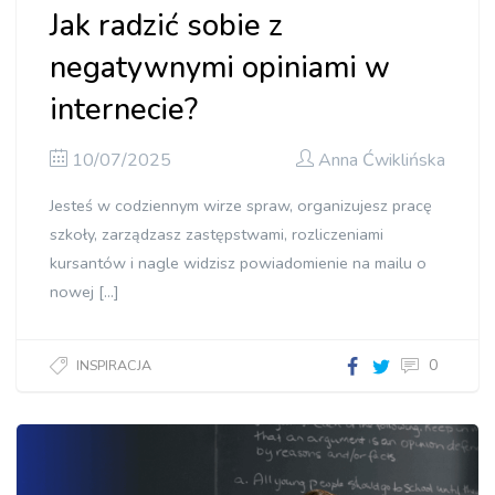
Jak radzić sobie z
negatywnymi opiniami w
internecie?
10/07/2025
Anna Ćwiklińska
Jesteś w codziennym wirze spraw, organizujesz pracę
szkoły, zarządzasz zastępstwami, rozliczeniami
kursantów i nagle widzisz powiadomienie na mailu o
nowej […]
0
INSPIRACJA