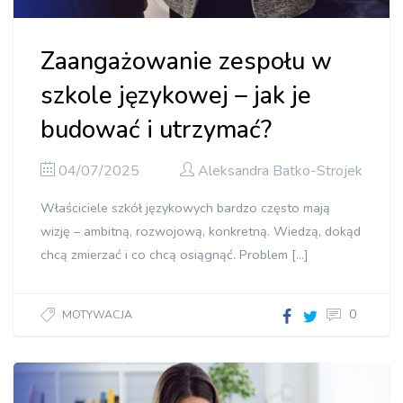
Zaangażowanie zespołu w
szkole językowej – jak je
budować i utrzymać?
04/07/2025
Aleksandra Batko-Strojek
Właściciele szkół językowych bardzo często mają
wizję – ambitną, rozwojową, konkretną. Wiedzą, dokąd
chcą zmierzać i co chcą osiągnąć. Problem […]
0
MOTYWACJA