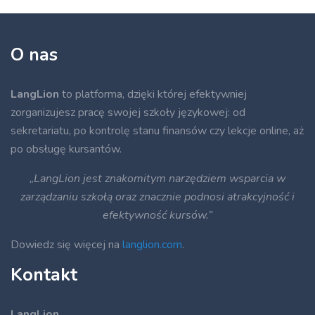
O nas
LangLion
to platforma, dzięki której efektywniej
zorganizujesz pracę swojej szkoły językowej: od
sekretariatu, po kontrolę stanu finansów czy lekcje online, aż
po obsługę kursantów.
„LangLion jest znakomitym narzędziem wsparcia w
zarządzaniu szkołą oraz znacznie podnosi atrakcyjność i
efektywność kursów.”
Dowiedz się więcej na
langlion.com
.
Kontakt
LangLion