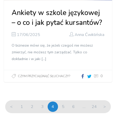
Ankiety w szkole językowej
– o co i jak pytać kursantów?
17/06/2025
Anna Ćwiklińska
O biznesie mówi się, że jeżeli czegoś nie możesz
zmierzyć, nie możesz tym zarządzać. Tylko co
dokładnie i w jaki […]
0
CZYM PRZYCIĄGNĄĆ SŁUCHACZY?
<
1
2
3
4
5
6
…
24
>