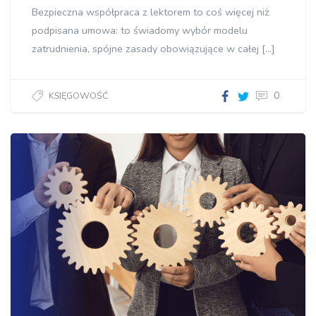
Bezpieczna współpraca z lektorem to coś więcej niż
podpisana umowa: to świadomy wybór modelu
zatrudnienia, spójne zasady obowiązujące w całej […]
0
KSIĘGOWOŚĆ