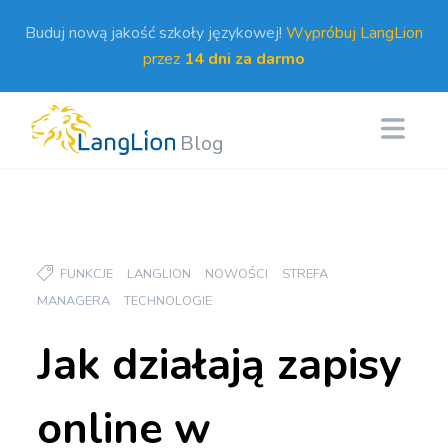
Buduj nową jakość szkoły językowej!
Wypróbuj LangLion
przez
14 dni za darmo
Blog
FUNKCJE
LANGLION
NOWOŚCI
STREFA
MANAGERA
TECHNOLOGIE
Jak działają zapisy
online w