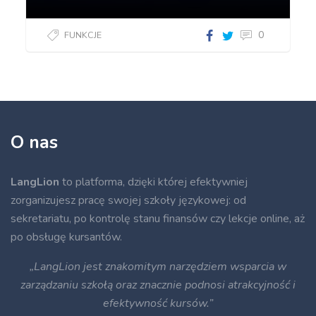
0
FUNKCJE
O nas
LangLion
to platforma, dzięki której efektywniej
zorganizujesz pracę swojej szkoły językowej: od
sekretariatu, po kontrolę stanu finansów czy lekcje online, aż
po obsługę kursantów.
„LangLion jest znakomitym narzędziem wsparcia w
zarządzaniu szkołą oraz znacznie podnosi atrakcyjność i
efektywność kursów.”