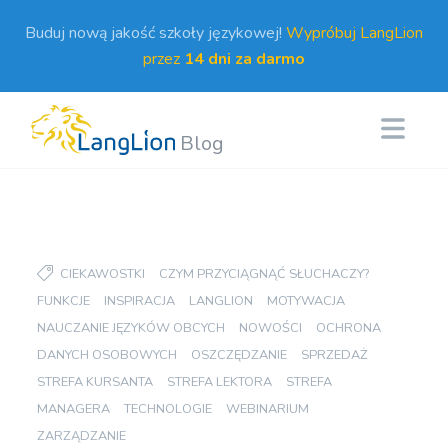
Buduj nową jakość szkoły językowej!
Wypróbuj LangLion
przez
14 dni za darmo
Blog
CIEKAWOSTKI
CZYM PRZYCIĄGNĄĆ SŁUCHACZY?
FUNKCJE
INSPIRACJA
LANGLION
MOTYWACJA
NAUCZANIE JĘZYKÓW OBCYCH
NOWOŚCI
OCHRONA
DANYCH OSOBOWYCH
OSZCZĘDZANIE
SPRZEDAŻ
STREFA KURSANTA
STREFA LEKTORA
STREFA
MANAGERA
TECHNOLOGIE
WEBINARIUM
ZARZĄDZANIE