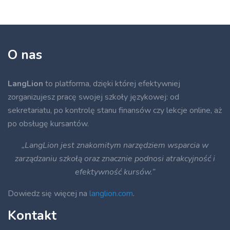
O nas
LangLion
to platforma, dzięki której efektywniej
zorganizujesz pracę swojej szkoły językowej: od
sekretariatu, po kontrolę stanu finansów czy lekcje online, aż
po obsługę kursantów.
„LangLion jest znakomitym narzędziem wsparcia w
zarządzaniu szkołą oraz znacznie podnosi atrakcyjność i
efektywność kursów.”
Dowiedz się więcej na
langlion.com
.
Kontakt