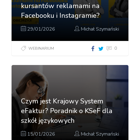
kursantów reklamami na
Facebooku i Instagramie?
29/01/2026
Michał Szymański
0
WEBINARIUM
Jak
przyciągać
kursantów
reklamami
na
Facebooku
Czym jest Krajowy System
i
eFaktur? Poradnik o KSeF dla
Instagramie?"]
szkół językowych
15/01/2026
Michał Szymański