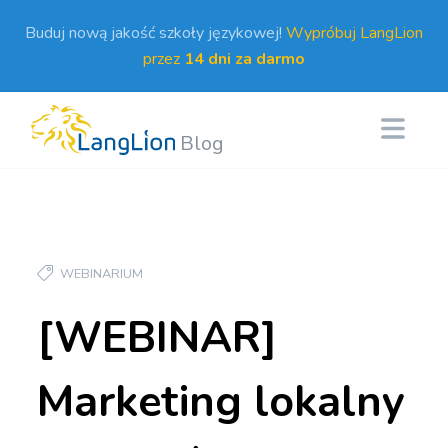
Buduj nową jakość szkoły językowej!
Wypróbuj LangLion
przez
14 dni za darmo
Blog
WEBINARIUM
[WEBINAR]
Marketing lokalny