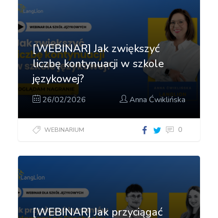
[WEBINAR] Jak zwiększyć
liczbę kontynuacji w szkole
językowej?
26/02/2026
Anna Ćwiklińska
0
WEBINARIUM
Jak
zwiększyć
liczbę
kontynuacji
w szkole
językowej?"]
[WEBINAR] Jak przyciągać