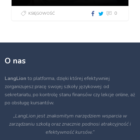
0
KSIĘGOWOŚĆ
O nas
LangLion
to platforma, dzięki której efektywniej
zorganizujesz pracę swojej szkoły językowej: od
sekretariatu, po kontrolę stanu finansów czy lekcje online, aż
po obsługę kursantów.
„LangLion jest znakomitym narzędziem wsparcia w
zarządzaniu szkołą oraz znacznie podnosi atrakcyjność i
efektywność kursów.”