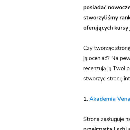
posiadać nowoczes
stworzyliśmy rank
oferujących kursy
Czy tworząc stronę
ją oceniać? Na pew
recenzują ją Twoi p
stworzyć stronę int
1.
Akademia Ven
Strona zasługuje n
przejrzysta i sch