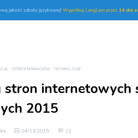
ową jakość szkoły językowej!
Wypróbuj LangLion przez
14 dni 
CJA
STREFA MANAGERA
TECHNOLOGIE
 stron internetowych 
wych 2015
ska
04/12/2015
11