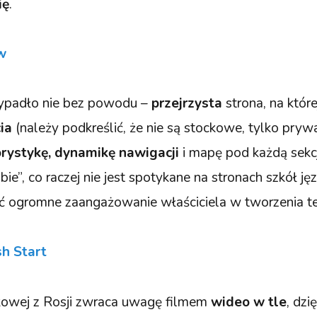
ię
.
w
zypadło nie bez powodu –
przejrzysta
strona, na które
cia
(należy podkreślić, że nie są stockowe, tylko pryw
orystykę, dynamikę nawigacji
i mapę pod każdą sekc
bie”, co raczej nie jest spotykane na stronach szkół j
ć ogromne zaangażowanie właściciela w tworzenia tej
sh Start
ykowej z Rosji zwraca uwagę filmem
wideo w tle
, dzi