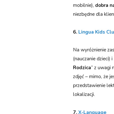
mobilnie),
dobra n
niezbędne dla klie
6.
Lingua Kids Cl
Na wyróżnienie za
(nauczanie dzieci) 
Rodzica
” z uwagi 
zdjęć – mimo, że je
przedstawienie lek
lokalizacji.
7.
X-Language