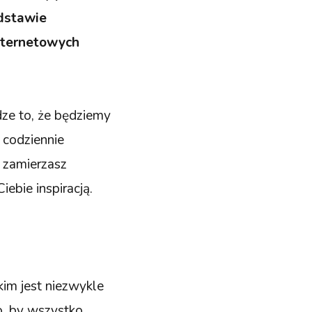
odstawie
internetowych
dze to, że będziemy
 codziennie
o zamierzasz
iebie inspiracją.
im jest niezwykle
o, by wszystko