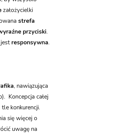
e
założycielki
ktowana
strefa
wyraźne przyciski
.
 jest
responsywna
.
afika
, nawiązująca
). Koncepcja całej
tle konkurencji.
ia się więcej o
ócić uwagę na