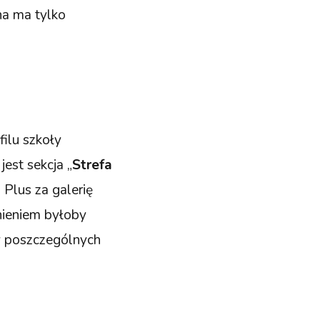
ona ma tylko
filu szkoły
est sekcja „
Strefa
 Plus za galerię
nieniem byłoby
w poszczególnych