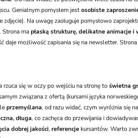
jscu. Genialnym pomysłem jest
osobiste zaproszeni
uże zdjęcie). Na uwagę zasługuje pomysłowo zaproje
. Strona ma
płaską strukturę, delikatne animacje i 
daje możliwość zapisania się na newsletter. Strona
a rzuca się w oczy po wejściu na stronę to
świetna gr
samym związana z ofertą (kursami języka norweskiego
kle
przemyślana
, od razu widać, czym wyróżnia się na 
czna, długa
, co zachęca do przewijania i dowiadywan
cia dobrej jakości
,
referencje
kursantów. Warto zwr