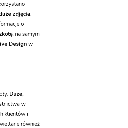
korzystano
duże zdjęcia
,
nformacje o
zkołę
, na samym
ive Design
w
oły.
Duże,
stnictwa w
ch klientów i
wietlane również