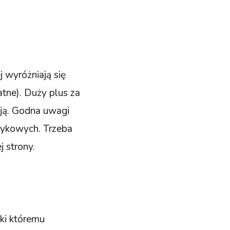
j wyróżniają się
atne). Duży plus za
ją. Godna uwagi
ęzykowych. Trzeba
 strony.
ęki któremu