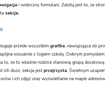
awigacja
i widoczny formularz. Zaletą jest to, że str
nta
sekcje.
ub
sługuje przede wszystkim
grafika
, nawiązująca do pro
i spójna wizualnie z logiem szkoły. Dobrym pomysłem j
na to, że to właśnie rodzice stanowią grupą docelową.
st ich dużo, sekcja jest
przejrzysta
. Świetnym uzupeł
torów i ich zdjęć oraz wyświetlanie na mapie adresó