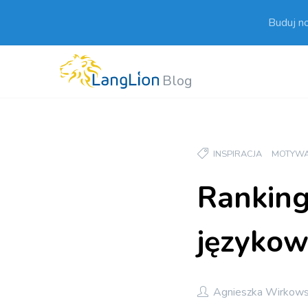
Buduj n
Blog
INSPIRACJA
MOTYWA
Ranking
języko
Agnieszka Wirkow