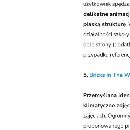
użytkownik spędza
delikatne animac
płaską strukturę
.
działalności szkoł
dole strony (dodat
przypadku referencj
5.
Bricks In The W
Przemyślana iden
klimatyczne zdjęc
zajęciach. Ogromn
proponowanego pro