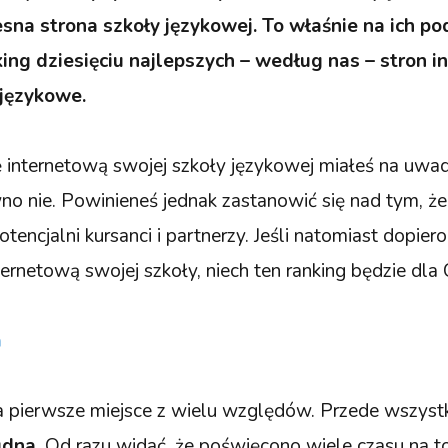
na strona szkoły językowej. To właśnie na ich p
ing dziesięciu najlepszych – według nas – stron 
 językowe.
 internetową swojej szkoły językowej miałeś na uwa
no nie. Powinieneś jednak zastanowić się nad tym, że
otencjalni kursanci i partnerzy. Jeśli natomiast dopier
ernetową swojej szkoły, niech ten ranking będzie dla C
a
a pierwsze miejsce z wielu względów. Przede wszystk
ludna
. Od razu widać, że poświęcono wiele czasu na t