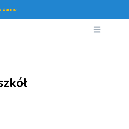
za darmo
szkół