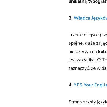
unikalną typograf
3.
Władca Językó
Trzecie miejsce pr
spójne, duże zdję
nierozerwalną
kol
jest zakładka „O To
zaznaczyć, że wida
4.
YES Your Engli
Strona szkoły jęz