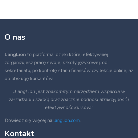
O nas
LangLion
to platforma, dzięki której efektywniej
zorganizujesz pracę swojej szkoły językowej: od
sekretariatu, po kontrolę stanu finansów czy lekcje online, aż
po obsługę kursantów.
„LangLion jest znakomitym narzędziem wsparcia w
zarządzaniu szkołą oraz znacznie podnosi atrakcyjność i
efektywność kursów.”
Dowiedz się więcej na
langlion.com
.
Kontakt