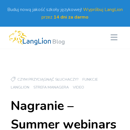
Buduj nową jakość szkoły językowej!
Wypróbuj LangLion
przez
14 dni za darmo
Blog
CZYM PRZYCIĄGNĄĆ SŁUCHACZY?
FUNKCJE
LANGLION
STREFA MANAGERA
VIDEO
Nagranie –
Summer webinars