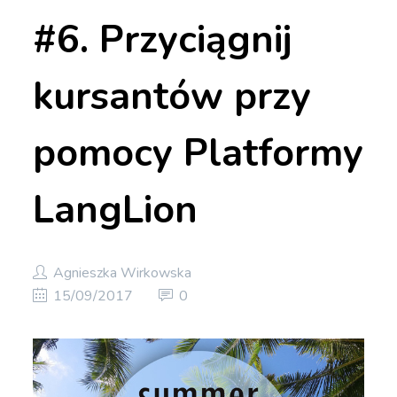
#6. Przyciągnij
kursantów przy
pomocy Platformy
LangLion
Agnieszka Wirkowska
15/09/2017
0