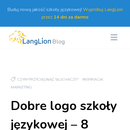
Buduj nową jakość szkoły językowej!
Wypróbuj LangLion
przez
14 dni za darmo
Blog
CZYM PRZYCIĄGNĄĆ SŁUCHACZY?
INSPIRACJA
MARKETING
Dobre logo szkoły
językowej – 8