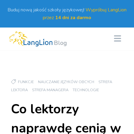
Buduj nową jakość szkoły językowej!
Wypróbuj LangLion
przez
14 dni za darmo
Blog
FUNKCJE
NAUCZANIE JĘZYKÓW OBCYCH
STREFA
LEKTORA
STREFA MANAGERA
TECHNOLOGIE
Co lektorzy
naprawdę cenią w