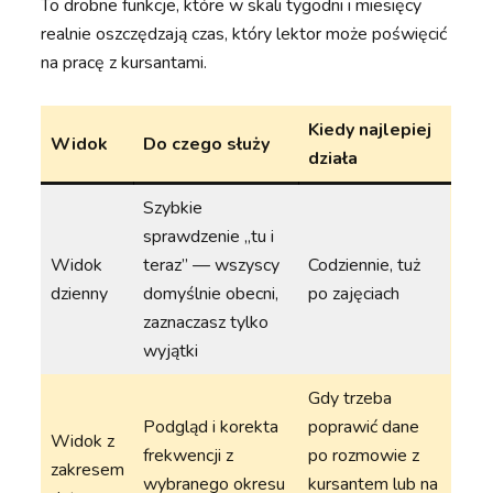
To drobne funkcje, które w skali tygodni i miesięcy
realnie oszczędzają czas, który lektor może poświęcić
na pracę z kursantami.
Kiedy najlepiej
Widok
Do czego służy
działa
Szybkie
sprawdzenie „tu i
Widok
teraz” — wszyscy
Codziennie, tuż
dzienny
domyślnie obecni,
po zajęciach
zaznaczasz tylko
wyjątki
Gdy trzeba
Podgląd i korekta
poprawić dane
Widok z
frekwencji z
po rozmowie z
zakresem
wybranego okresu
kursantem lub na