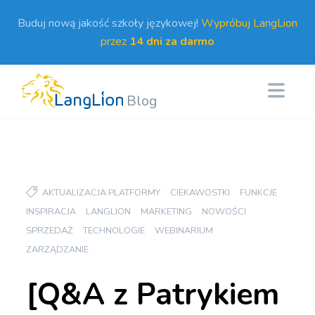
Buduj nową jakość szkoły językowej!
Wypróbuj LangLion
przez
14 dni za darmo
Blog
AKTUALIZACJA PLATFORMY
CIEKAWOSTKI
FUNKCJE
INSPIRACJA
LANGLION
MARKETING
NOWOŚCI
SPRZEDAŻ
TECHNOLOGIE
WEBINARIUM
ZARZĄDZANIE
[Q&A z Patrykiem