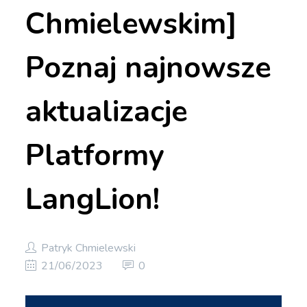
Chmielewskim]
Poznaj najnowsze
aktualizacje
Platformy
LangLion!
Patryk Chmielewski
21/06/2023
0