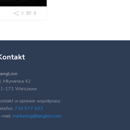
0
0
Kontakt
angLion
l. Młynarska 42
1-171 Warszawa
ontakt w sprawie współpracy:
elefon:
730 977 533
-mail:
marketing@langlion.com