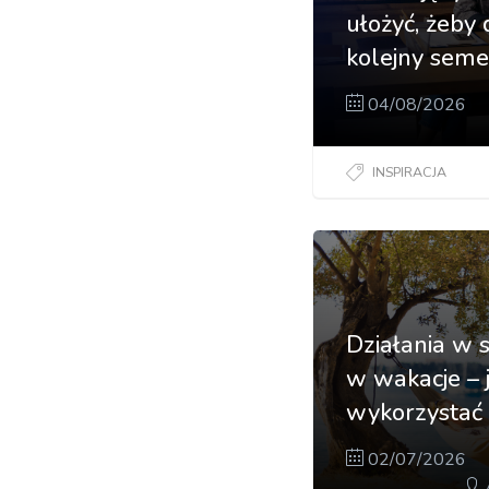
ułożyć, żeby 
kolejny seme
04/08/2026
INSPIRACJA
Działania w 
w wakacje – 
wykorzystać 
02/07/2026
A