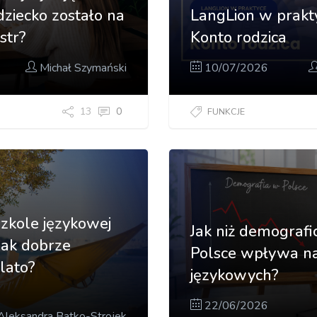
dziecko zostało na
LangLion w prakty
str?
Konto rodzica
Michał Szymański
10/07/2026
13
0
FUNKCJE
szkole językowej
Jak niż demograf
jak dobrze
Polsce wpływa na
lato?
językowych?
22/06/2026
leksandra Batko-Strojek