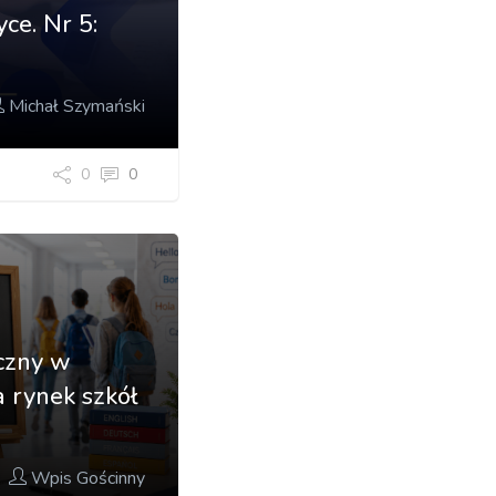
ce. Nr 5:
Michał Szymański
0
0
iczny w
 rynek szkół
Wpis Gościnny