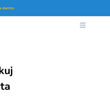
za darmo
kuj
ta