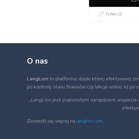
FUNKCJE
O nas
LangLion
to platforma, dzięki której efektywniej zo
po kontrolę stanu finansów czy lekcje online, aż po
„LangLion jest znakomitym narzędziem wsparcia w 
efekty
Dowiedz się więcej na
langlion.com
.