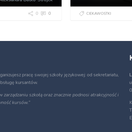
0
0
CIEKAWOSTKI
rganizujesz pracę swojej szkoły językowej: od sekretariatu,
L
 obsługę kursantów.
u
0
zarządzaniu szkołą oraz znacznie podnosi atrakcyjność i
wność kursów.”
K
T
E