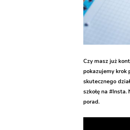
Czy masz już kont
pokazujemy krok p
skutecznego dzia
szkołę na #Insta. 
porad.