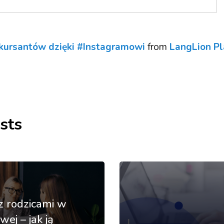
kursantów dzięki #Instagramowi
from
LangLion Pl
sts
z rodzicami w
wej – jak ją