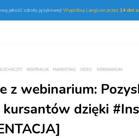
ową jakość szkoły językowej!
Wypróbuj LangLion przez
14 dni 
SŁUCHACZY?
INSPIRACJA
MARKETING
VIDEO
WEBINARIUM
e z webinarium: Pozys
kursantów dzięki #Ins
ENTACJA]