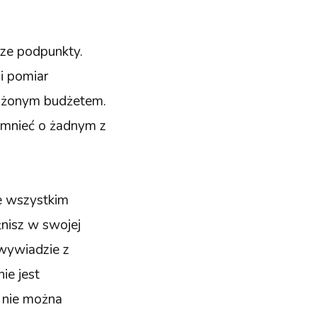
sze podpunkty.
i pomiar
łożonym budżetem.
omnieć o żadnym z
de wszystkim
nisz w swojej
 wywiadzie z
ie jest
 nie można