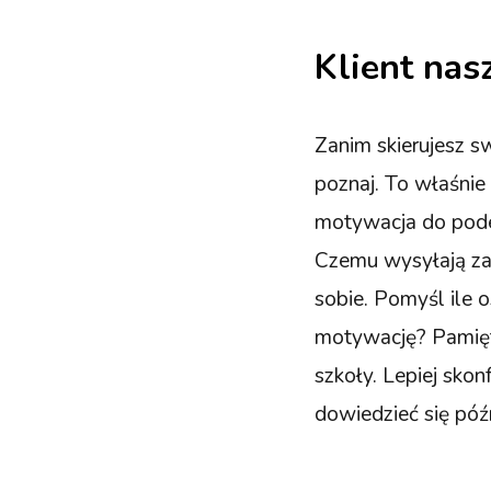
Klient nas
Zanim skierujesz s
poznaj. To właśnie 
motywacja do podej
Czemu wysyłają zapy
sobie. Pomyśl ile 
motywację? Pamięta
szkoły. Lepiej sko
dowiedzieć się póź