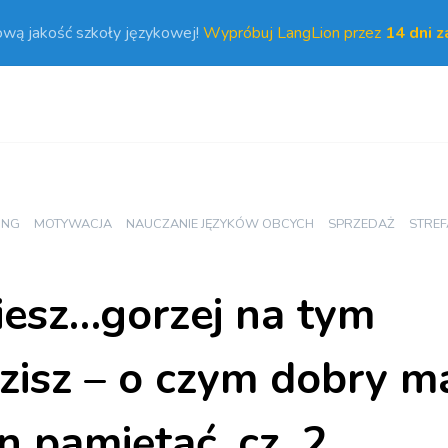
ową jakość szkoły językowej!
Wypróbuj LangLion przez
14 dni 
ING
MOTYWACJA
NAUCZANIE JĘZYKÓW OBCYCH
SPRZEDAŻ
STRE
iesz…gorzej na tym
isz – o czym dobry m
n pamiętać, cz. 2