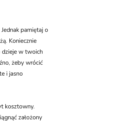
Jednak pamiętaj o
rżą. Koniecznie
ę dzieje w twoich
źno, żeby wrócić
e i jasno
yt kosztowny.
siągnąć założony