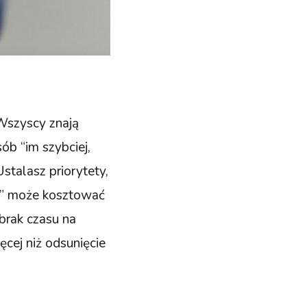
Wszyscy znają
ób “im szybciej,
Ustalasz priorytety,
ne” może kosztować
 brak czasu na
ęcej niż odsunięcie