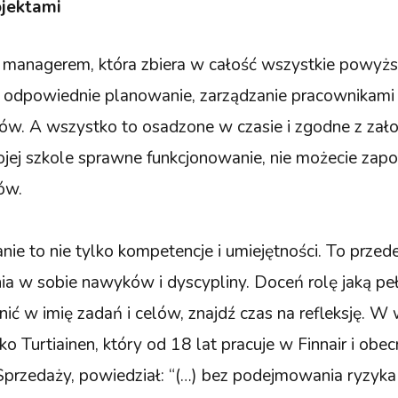
ojektami
a managerem, która zbiera w całość wszystkie powyż
 odpowiednie planowanie, zarządzanie pracownikami 
ków. A wszystko to osadzone w czasie i zgodne z za
jej szkole sprawne funkcjonowanie, nie możecie zap
ów.
nie to nie tylko kompetencje i umiejętności. To prze
a w sobie nawyków i dyscypliny. Doceń rolę jaką peł
nić w imię zadań i celów, znajdź czas na refleksję. W
ko Turtiainen, który od 18 lat pracuje w Finnair i obecn
przedaży, powiedział: “(…) bez podejmowania ryzyka