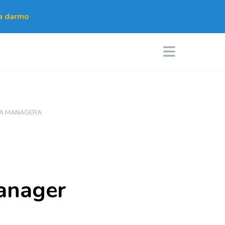
za darmo
FA MANAGERA
anager