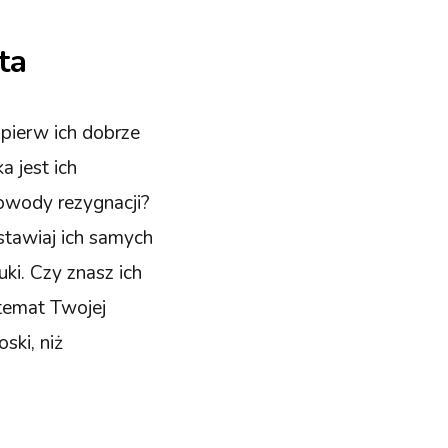
ta
jpierw ich dobrze
a jest ich
powody rezygnacji?
ostawiaj ich samych
ki. Czy znasz ich
 temat Twojej
ski, niż