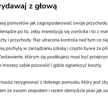
wydawaj z głową
masę pomysłów jak zagospodarować swoje przychody. 
eniądze po to, żeby inwestycja się zwróciła i to z ma
szty i przychody. Raz utracona kontrola nad tym co si
wnią pochyłą w zarządzaniu szkołą i często bywa za pó
estawienie, którym się posiłkujesz musi być przejrzyst
 możesz sobie pozwolić i gdzie ograniczyć koszty.
 musisz rezygnować z dobrego pomysłu, który jest zb
łem ze swoim zespołem i razem obmyślcie plan jak o