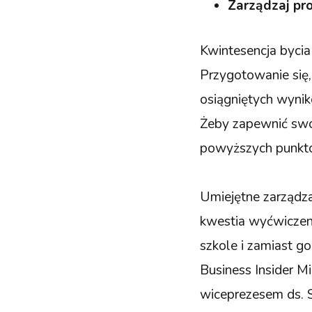
Zarządzaj pr
Kwintesencja byci
Przygotowanie się,
osiągniętych wyni
Żeby zapewnić swo
powyższych punkt
Umiejętne zarządza
kwestia wyćwiczeni
szkole i zamiast go
Business Insider Mi
wiceprezesem ds. S