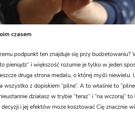
woim czasem
zemu podpunkt ten znajduje się przy budżetowaniu? 
o pieniądz” i większość rozumie je tylko w jeden spos
 jeszcze druga strona medalu, o której myśli niewielu. 
 a wszystko z dopiskiem “pilne”. A to właśnie to “pil
 nieustannie działasz w trybie “teraz” i “na wczoraj” to
 decyzji i jej efektów może kosztować Cię znacznie wi