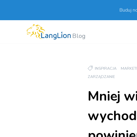
Buduj n
Blog
INSPIRACJA
MARKET
ZARZĄDZANIE
Mniej w
wychodz
powinie