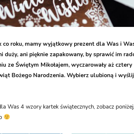
jak co roku, mamy wyjątkowy prezent dla Was i Wa
ni duży, ani pięknie zapakowany, by sprawić im ra
iu ze Świętym Mikołajem, wyczarowały aż cztery k
Świąt Bożego Narodzenia. Wybierz ulubioną i wyśli
a Was 4 wzory kartek świątecznych, zobacz poniżej,
go