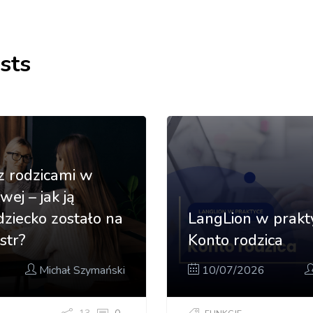
sts
z rodzicami w
wej – jak ją
dziecko zostało na
LangLion w prakty
str?
Konto rodzica
Michał Szymański
10/07/2026