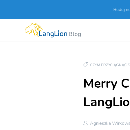
Buduj n
Blog
CZYM PRZYCIĄGNĄĆ 
Merry C
LangLi
Agnieszka Wirkow