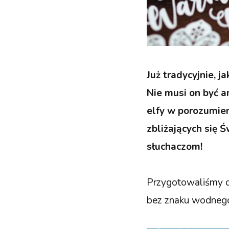
Już tradycyjnie, 
Nie musi on być a
elfy w porozumien
zbliżających się 
słuchaczom!
Przygotowaliśmy dl
bez znaku wodne