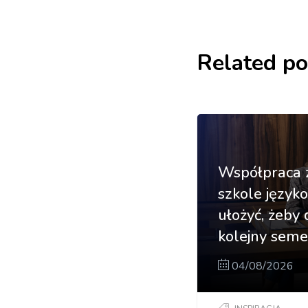
Related po
Współpraca 
szkole języko
ułożyć, żeby 
kolejny seme
04/08/2026