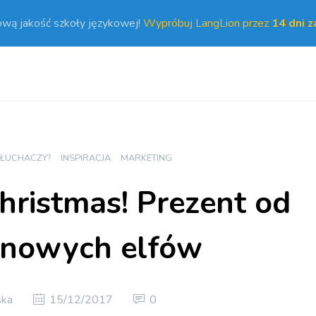
ową jakość szkoły językowej!
Wypróbuj LangLion przez
14 dni 
SŁUCHACZY?
INSPIRACJA
MARKETING
hristmas! Prezent od
onowych elfów
ska
15/12/2017
0