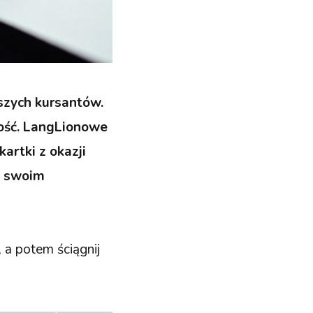
szych kursantów.
dość. LangLionowe
artki z okazji
j swoim
 a potem ściągnij