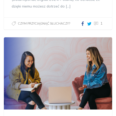
dzięki niemu możesz dotrzeć do […]
1
CZYM PRZYCIĄGNĄĆ SŁUCHACZY?