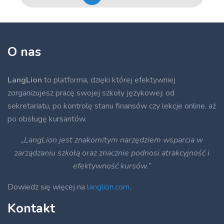
O nas
LangLion
to platforma, dzięki której efektywniej
zorganizujesz pracę swojej szkoły językowej: od
sekretariatu, po kontrolę stanu finansów czy lekcje online, aż
po obsługę kursantów.
„LangLion jest znakomitym narzędziem wsparcia w
zarządzaniu szkołą oraz znacznie podnosi atrakcyjność i
efektywność kursów.”
Dowiedz się więcej na
langlion.com
.
Kontakt