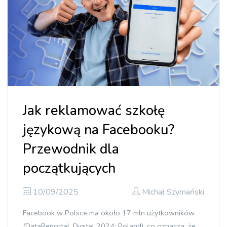
Jak reklamować szkołę
językową na Facebooku?
Przewodnik dla
początkujących
10/09/2025
Michał Szymański
Facebook w Polsce ma około 17 mln użytkowników
(DataReportal, Digital 2024: Poland), co oznacza, że