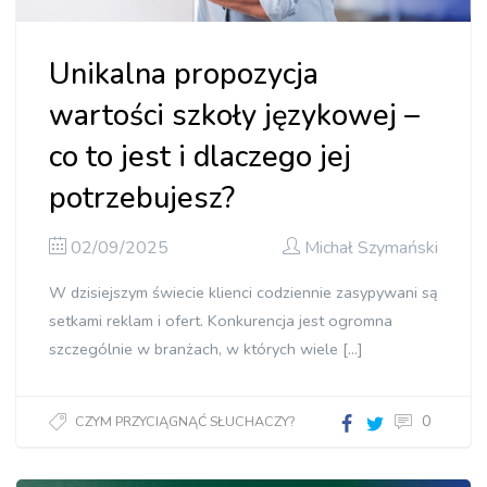
Unikalna propozycja
wartości szkoły językowej –
co to jest i dlaczego jej
potrzebujesz?
02/09/2025
Michał Szymański
W dzisiejszym świecie klienci codziennie zasypywani są
setkami reklam i ofert. Konkurencja jest ogromna
szczególnie w branżach, w których wiele […]
0
CZYM PRZYCIĄGNĄĆ SŁUCHACZY?