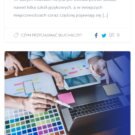
nawet kilka szkół językowych, a w mniejszych
miejscowościach coraz częściej pojawiają się […]
0
CZYM PRZYCIĄGNĄĆ SŁUCHACZY?