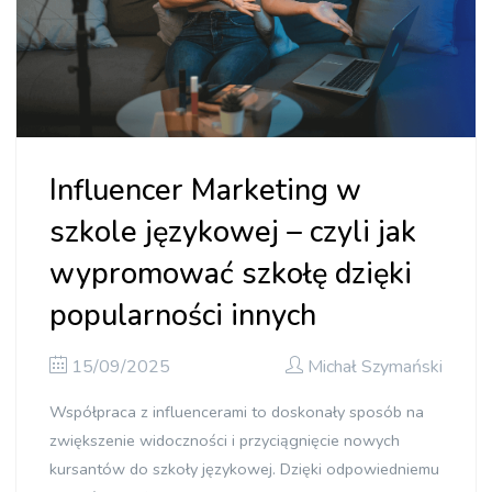
Influencer Marketing w
szkole językowej – czyli jak
wypromować szkołę dzięki
popularności innych
15/09/2025
Michał Szymański
Współpraca z influencerami to doskonały sposób na
zwiększenie widoczności i przyciągnięcie nowych
kursantów do szkoły językowej. Dzięki odpowiedniemu