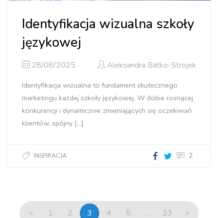
Identyfikacja wizualna szkoły
językowej
28/08/2025
Aleksandra Batko-Strojek
Identyfikacja wizualna to fundament skutecznego
marketingu każdej szkoły językowej. W dobie rosnącej
konkurencji i dynamicznie zmieniających się oczekiwań
klientów, spójny […]
2
INSPIRACJA
<
1
2
3
4
5
…
23
>