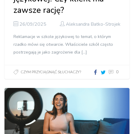
zawsze rację?
26/09/2025
Aleksandra Batko-Strojek
Reklamacje w szkole językowej to temat, o którym
rzadko mówi się otwarcie. Właściciele szkół często
postrzegają je jako zagrożenie dla […]
0
CZYM PRZYCIĄGNĄĆ SŁUCHACZY?