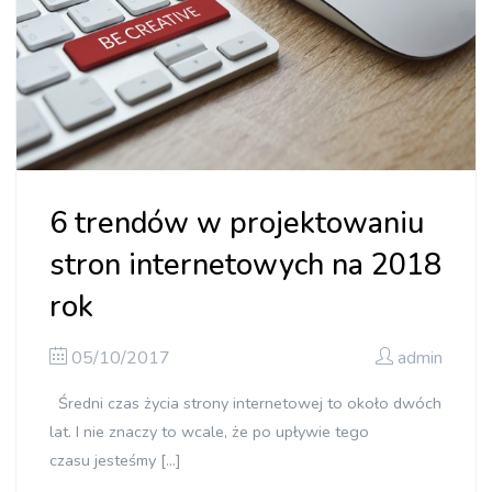
6 trendów w projektowaniu
stron internetowych na 2018
rok
05/10/2017
admin
Średni czas życia strony internetowej to około dwóch
lat. I nie znaczy to wcale, że po upływie tego
czasu jesteśmy […]