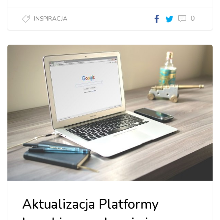
0
INSPIRACJA
Aktualizacja Platformy