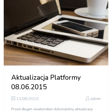
Aktualizacja Platformy
08.06.2015
11/06/2015
admin
Przed długim weekendem dokonaliśmy aktualizacji