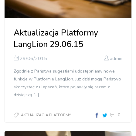
Aktualizacja Platformy
LangLion 29.06.15
29/06/2015
admin
Zgodnie z Państwa sugestiami udostępniamy nowe
funkcje w Platformie LangLion. Już dziś mogą Państwo
skorzystać z ulepszeń, które pojawiły się razem z
dzisiejszą […]
0
AKTUALIZACJA PLATFORMY