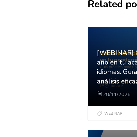
Related po
[WEBINAR] C
año en tu ac
idiomas. Guía
análisis efica
28/11/2025
WEBINAR