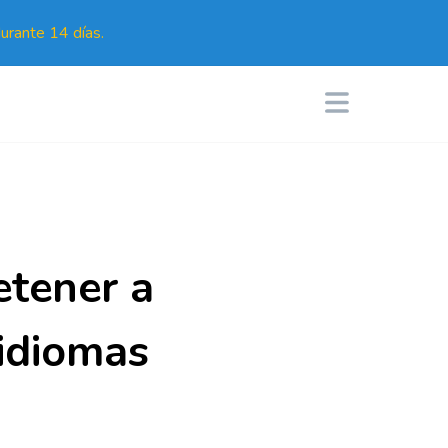
urante 14 días.
tener a
idiomas