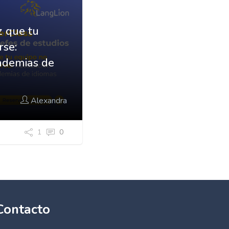
z que tu
rse:
cademias de
Alexandra
1
0
Contacto