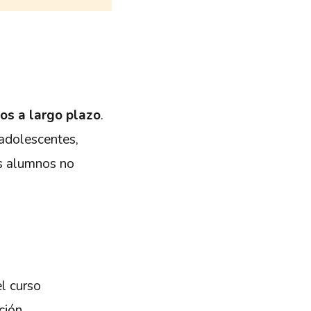
los a largo plazo
.
 adolescentes,
us alumnos no
l curso
ción