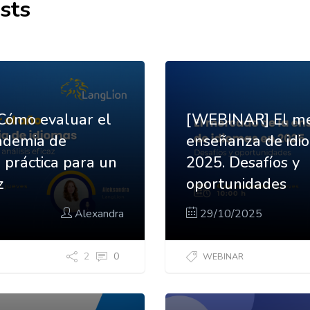
sts
ómo evaluar el
[WEBINAR] El me
ademia de
enseñanza de idi
 práctica para un
2025. Desafíos y
z
oportunidades
Alexandra
29/10/2025
2
0
WEBINAR