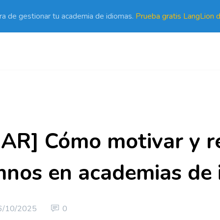
a de gestionar tu academia de idiomas.
Prueba gratis LangLion d
R] Cómo motivar y re
mnos en academias de 
6/10/2025
0