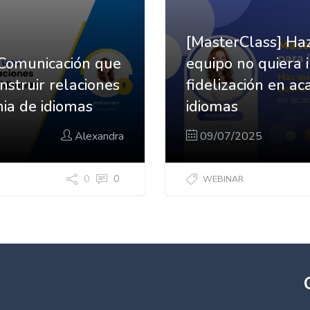
[MasterClass] Ha
omunicación que
equipo no quiera i
nstruir relaciones
fidelización en a
ia de idiomas
idiomas
Alexandra
09/07/2025
0
0
WEBINAR