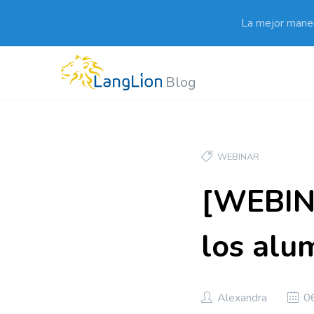
La mejor maner
Blog
WEBINAR
[WEBINA
los alu
Alexandra
0