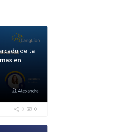
rcado de la
omas en
Alexandra
0
0