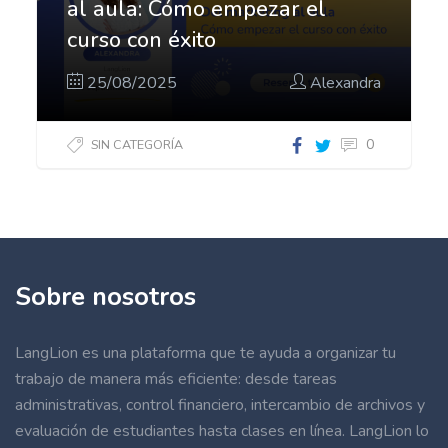
al aula: Cómo empezar el
curso con éxito
25/08/2025
Alexandra
0
SIN CATEGORÍA
Del
marketing
al aula:
Cómo
empezar
Sobre nosotros
el curso
con
LangLion es una plataforma que te ayuda a organizar tu
éxito"]
trabajo de manera más eficiente: desde tareas
administrativas, control financiero, intercambio de archivos y
evaluación de estudiantes hasta clases en línea. LangLion lo