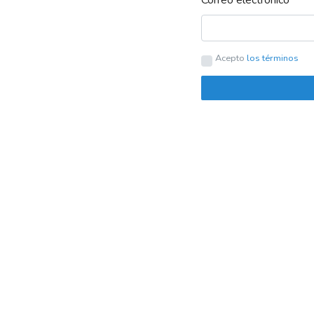
Acepto
los términos
Sobre nosotros
LangLion es una plataforma que te ayuda a organizar
administrativas, control financiero, intercambio de a