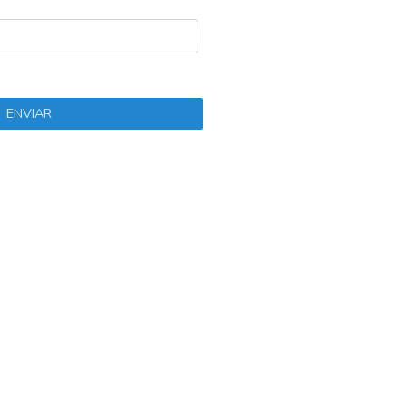
ENVIAR
 tu trabajo de manera más eficiente: desde tareas
L
rchivos y evaluación de estudiantes hasta clases en línea.
c